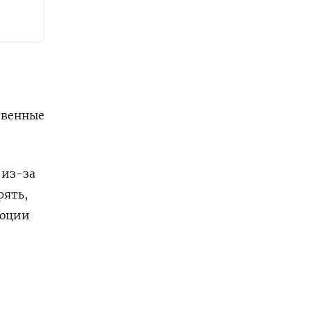
твенные
 из-за
рять,
люции