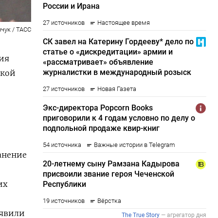
чук / ТАСС
ия
лкой
анение
их
аявили