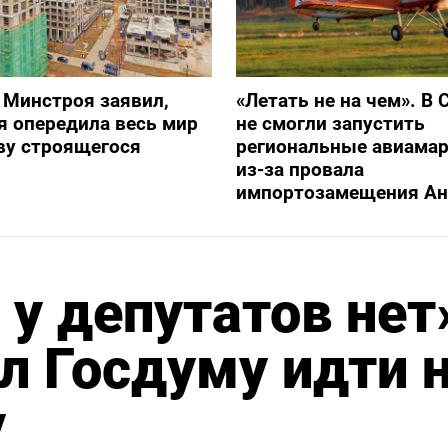
 Минстроя заявил,
«Летать не на чем». В 
я опередила весь мир
не смогли запустить
ву строящегося
региональные авиама
из-за провала
импортозамещения Ан
 у депутатов нет
л Госдуму идти 
у