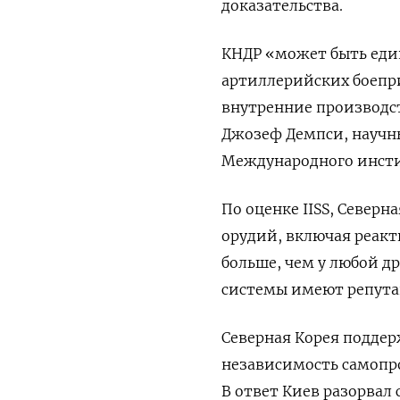
доказательства.
КНДР «может быть ед
артиллерийских боепри
внутренние производс
Джозеф Демпси, научны
Международного инстит
По оценке IISS, Север
орудий, включая реакт
больше, чем у любой д
системы имеют репута
Северная Корея
поддер
независимость самопр
В ответ Киев разорвал