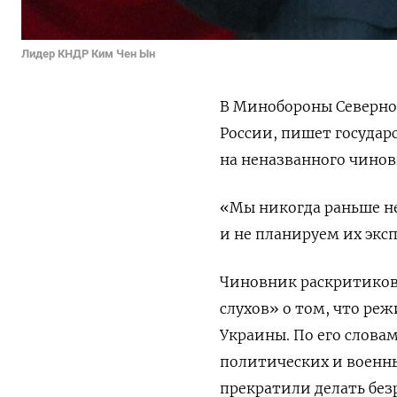
Лидер КНДР Ким Чен Ын
В Минобороны Северно
России, пишет государ
на неназванного чинов
«Мы никогда раньше н
и не планируем их экс
Чиновник раскритиков
слухов» о том, что ре
Украины.
По его слова
политических и военн
прекратили делать без