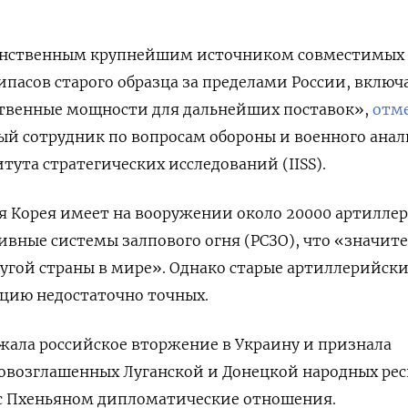
инственным крупнейшим источником совместимых
пасов старого образца за пределами России, включ
твенные мощности для дальнейших поставок»,
отм
й сотрудник по вопросам обороны и военного анал
ута стратегических исследований (IISS).
ная Корея имеет на вооружении около 20000 артилле
ивные системы залпового огня (РСЗО), что «значит
ругой страны в мире». Однако старые артиллерийск
цию недостаточно точных.
жала российское вторжение в Украину и признала
овозглашенных Луганской и Донецкой народных рес
 с Пхеньяном дипломатические отношения.