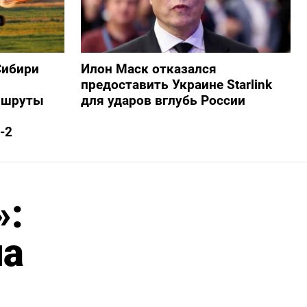
Сибири
Илон Маск отказался
предоставить Украине Starlink
ршруты
для ударов вглубь России
-2
»:
на