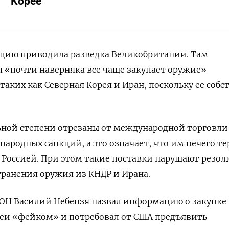
Корее
ию приводила разведка Великобритании. Там
я «почти наверняка все чаще закупает оружие»
 таких как Северная Корея и Иран,
поскольку ее собс
ьной степени отрезаны от международной торговли
ародных санкций, а это означает, что им нечего те
 Россией.
При этом такие поставки нарушают резо
транения оружия из КНДР и Ирана.
ООН Василий Небензя назвал информацию о закупке
реи «фейком» и потребовал от США предъявить