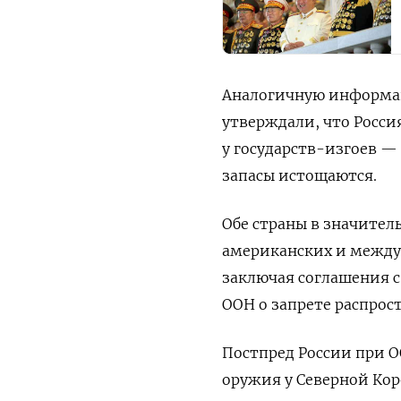
Аналогичную информац
утверждали, что Росси
у государств-изгоев —
запасы истощаются
.
Обе страны в значител
американских и междун
заключая соглашения с
ООН о запрете распрос
Постпред России при 
оружия у Северной Ко