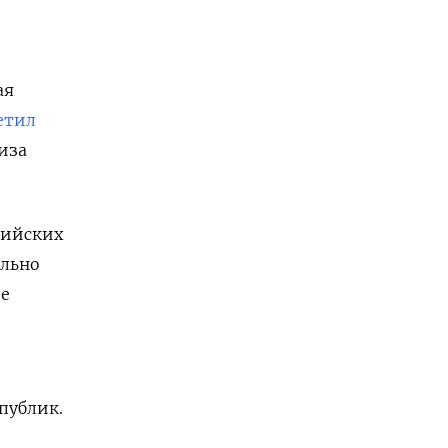
ая
етил
иза
рийских
ельно
ие
публик.