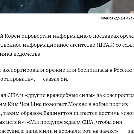
Александр Демьян
й Кореи опровергли информацию о поставках оруж
ственное информационное агентство (ЦТАК) со ссы
ника ведомства.
е экспортировали оружие или боеприпасы в Россию
портировать», — сказал он.
ал США и «другие враждебные силы» за «распростр
жим Ким Чен Ына помогает Москве в войне против
м, таким образом Вашингтон пытается достичь «сво
ых целей».
«Мы предупреждаем США, чтобы они
рассудные заявления и держали рот на замке», — з