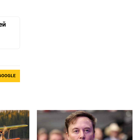
ей
GOOGLE