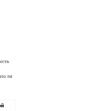
 есть
шло ли
ой