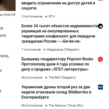
део ФСБ РФ
ии
ать
типа,
м
и
и