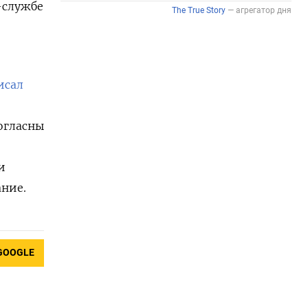
-службе
исал
огласны
и
ание.
GOOGLE