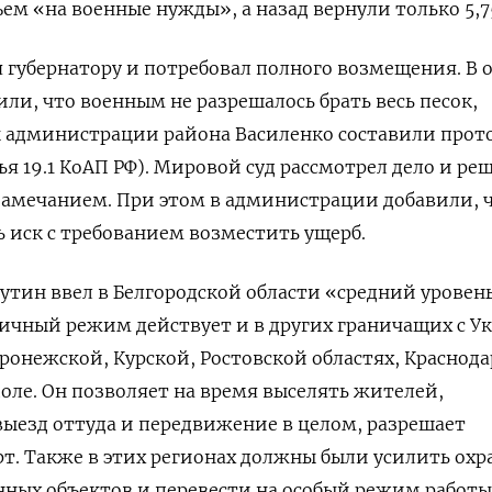
ем «на военные нужды», а назад вернули только 5,75
 губернатору и потребовал полного возмещения.
В 
ли, что военным не разрешалось брать весь песок,
ы администрации района Василенко составили прот
ья 19.1 КоАП РФ). Мировой суд рассмотрел дело и ре
замечанием. При этом в администрации добавили, 
иск с требованием возместить ущерб.
утин ввел в Белгородской области «средний уровен
ичный режим действует и в других граничащих с У
оронежской, Курской, Ростовской областях, Краснод
поле. Он позволяет на время выселять жителей,
выезд оттуда и передвижение в целом, разрешает
т. Также в этих регионах должны были усилить охр
нных объектов и перевести на особый режим работы