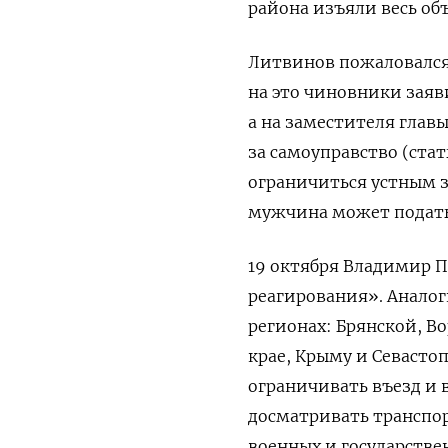
района изъяли весь объ
Литвинов пожаловался
на это чиновники заяви
а на заместителя глав
за самоуправство (стат
ограничиться устным 
мужчина может подать 
19 октября Владимир П
реагирования». Аналог
регионах: Брянской, В
крае, Крыму и Севасто
ограничивать въезд и 
досматривать транспор
военных и государстве