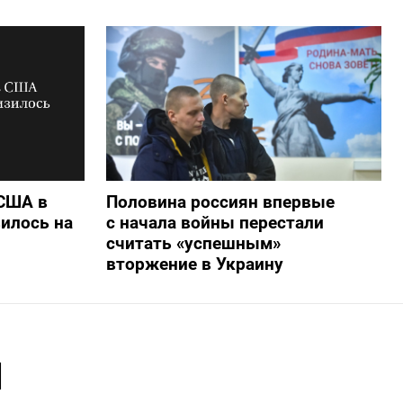
 США в
Половина россиян впервые
илось на
с начала войны перестали
считать «успешным»
вторжение в Украину
и