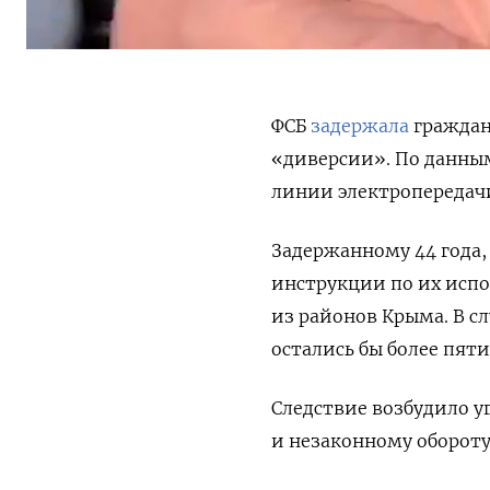
ФСБ
задержала
граждан
«диверсии». По данным
линии электропередач
Задержанному 44 года,
инструкции по их исп
из районов Крыма. В с
остались бы более пят
Следствие возбудило у
и незаконному обороту