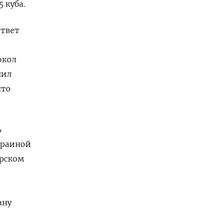
 куба.
ответ
окол
шил
что
ь
краиной
арском
ану