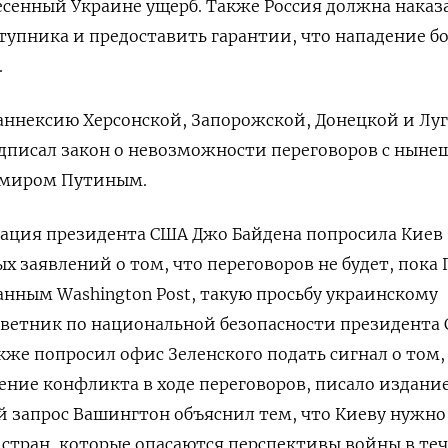
сенный Украине ущерб. Также Россия должна наказ
тупника и предоставить гарантии, что нападение б
.
а аннексию Херсонской, Запорожской, Донецкой и Лу
одписал закон о невозможности переговоров с нын
имиром Путиным.
рация президента США Джо Байдена попросила Киев
х заявлений о том, что переговоров не будет, пока
данным Washington
Post, такую просьбу украинскому
оветник по национальной безопасности президента
кже попросил офис Зеленского подать сигнал о том,
ение конфликта в ходе переговоров, писало издание
кой запрос Вашингтон объяснил тем, что Киеву нужно
 стран, которые опасаются перспективы войны в те