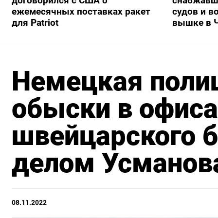
договорился с США о
снабжавш
ежемесячных поставках ракет
судов и в
для Patriot
вышке в 
Немецкая поли
обыски в офиса
швейцарского б
делом Усманов
08.11.2022