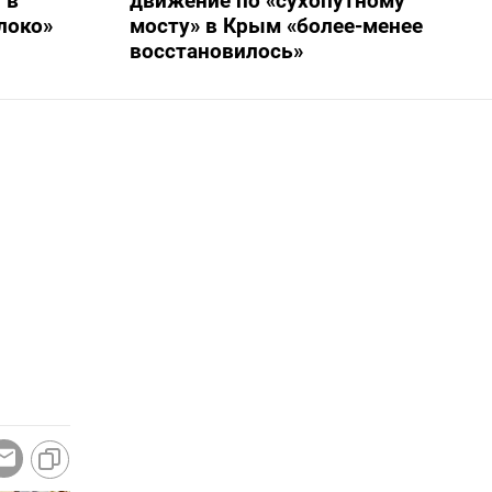
 в
движение по «сухопутному
локо»
мосту» в Крым «более-менее
восстановилось»