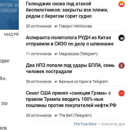
МИД РФ
ущие
й».
а
по
иев