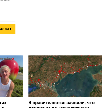
GOOGLE
ких
В правительстве заявили, что