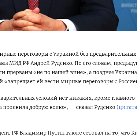
мирные переговоры с Украиной без предварительных
авы МИД РФ Андрей Руденко. По его словам, предыд
ли прерваны «не по нашей вине», а позднее Украина
й «запрещает ей вести мирные переговоры с Россие
варительных условий нет никаких, кроме главного
а проявила добрую волю», — сказал Руденко (
цитат
дент РФ Владимир Путин также сетовал на то, что К