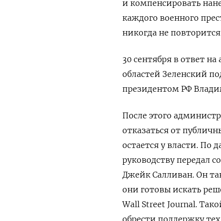
и компенсировать нане
каждого военного прес
никогда не повторится
30 сентября в ответ н
областей Зеленский п
президентом РФ Влад
После этого админист
отказаться от публичны
остается у власти. По 
руководству передал с
Джейк Салливан. Он та
они готовы искать реш
Wall
Street
Journal. Та
обрести поддержку тех