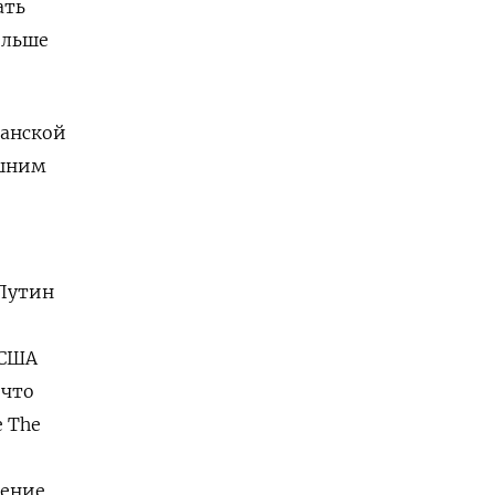
ать
ольше
ганской
ешним
 Путин
 США
 что
 The
чение