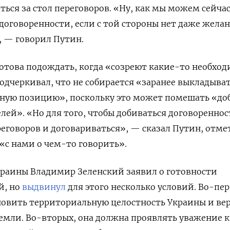
ться за стол переговоров. «Ну, как мы можем сейча
оговоренности, если с той стороны нет даже жела
, — говорил Путин.
 готова подождать, когда «созреют какие-то необхо
подчеркивал, что не собирается «заранее выкладыва
рную позицию», поскольку это может помешать «до
лей». «Но для того, чтобы добиваться договореннос
реговоров и договариваться», — сказал Путин, отме
 «с нами о чем-то говорить».
краины Владимир Зеленский заявил о готовности
й, но
выдвинул
для этого несколько условий. Во-пер
новить территориальную целостность Украины и ве
емли. Во-вторых, она должна проявлять уважение 