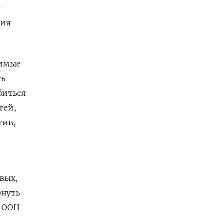
с
ния
димые
ть
биться
тей,
тив,
вых,
рнуть
к ООН