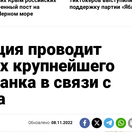
их Крым российских
тиктокеров выступили
оенный пост на
поддержку партии «Яб
Черном море
ция проводит
х крупнейшего
анка в связи с
а
Обновлено:
08.11.2022