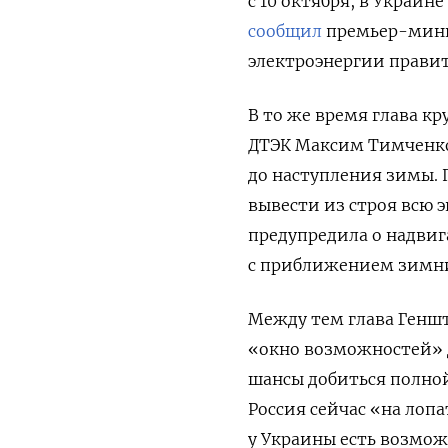
с 10 октября, в Украин
сообщил
премьер-мини
электроэнергии правит
В то же время глава 
ДТЭК Максим Тимчен
до наступления зимы. 
вывести из строя всю 
предупредила о надвиг
с приближением зимни
Между тем глава Генш
«окно возможностей» д
шансы добиться полной
Россия сейчас «на лоп
у Украины есть возмож