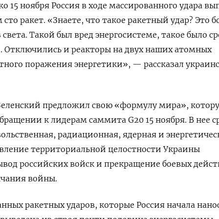
ко 15 ноября Россия в ходе массированного удара вы
сто ракет. «Знаете, что такое ракетный удар? Это б
света. Такой был вред энергосистеме, такое было с
. Отключились и реакторы на двух наших атомных
тного поражения энергетики», — рассказал украин
Зеленский предложил свою «формулу мира», котор
обращении к лидерам саммита G20 15 ноября. В нее с
вольственная, радиационная, ядерная и энергетичес
овление территориальной целостности Украины
ывод российских войск и прекращение боевых дейст
нчания войны.
анных ракетных ударов, которые Россия начала нано