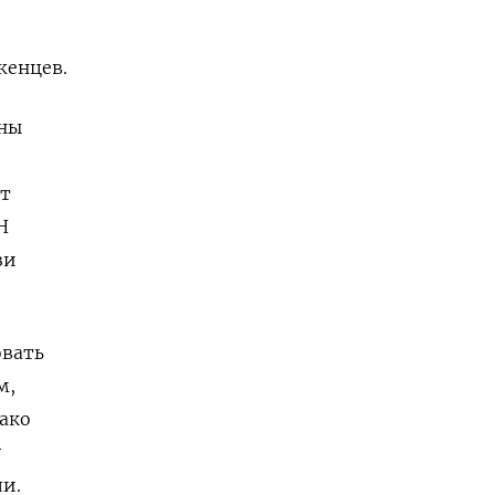
женцев.
ины
ет
Н
зи
овать
м,
ако
у
ли.