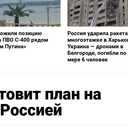
тожили позицию
Россия ударила ракет
а ПВО С-400 рядом
многоэтажке в Харько
ом Путина»
Украина — дронами в
Белгороде, погибли п
мере 6 человек
товит план на
 Россией