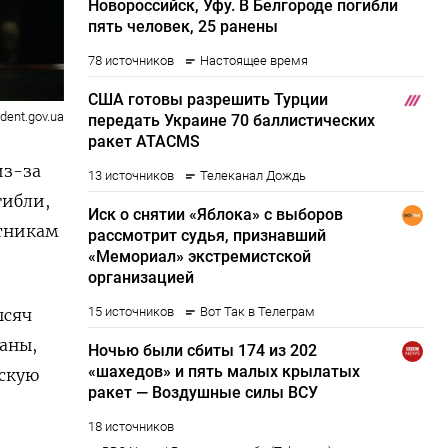
ident.gov.ua
из-за
гибли,
стникам
ысяч
аны,
йскую