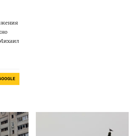
ложения
жно
 Михаил
GOOGLE