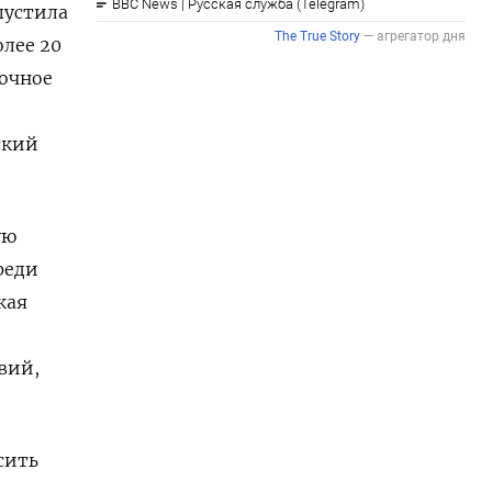
пустила
олее 20
рочное
ский
ую
реди
кая
вий,
сить