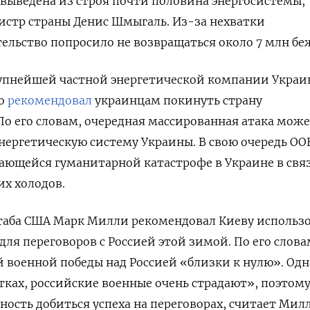
е выведена из строя почти половина энергосистемы,
стр страны Денис Шмыгаль. Из-за нехватки
ельство попросило не возвращаться около 7 млн бе
крупнейшей частной энергетической компании Укра
ко
рекомендовал
украинцам покинуть страну
По его словам, очередная массированная атака мож
энергетическую систему Украины. В свою очередь ОО
ающейся гуманитарной катастрофе в Украине в свя
х холодов.
таба США Марк Милли рекомендовал Киеву использ
ля переговоров с Россией этой зимой. По его слова
 военной победы над Россией «близки к нулю». Одн
атках, российские военные очень страдают», поэтом
ность добиться успеха на переговорах, считает Мил