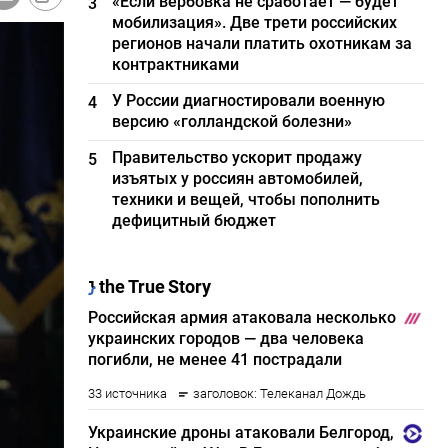
«Если вербовка не сработает — будет
3
мобилизация». Две трети российских
регионов начали платить охотникам за
контрактниками
У России диагностировали военную
4
версию «голландской болезни»
Правительство ускорит продажу
5
изъятых у россиян автомобилей,
техники и вещей, чтобы пополнить
дефицитный бюджет