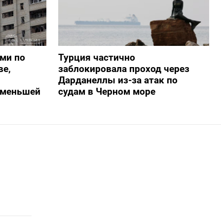
ами по
Турция частично
ве,
заблокировала проход через
Дарданеллы из-за атак по
о меньшей
судам в Черном море