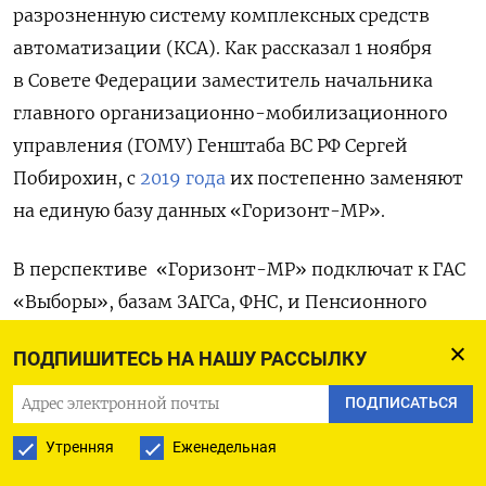
разрозненную систему
комплексных средств
автоматизации (КСА). Как рассказал 1 ноября
в Совете Федерации
заместитель начальника
главного организационно-мобилизационного
управления (ГОМУ) Генштаба ВС РФ Сергей
Побирохин, с
2019 года
их постепенно заменяют
на единую базу данных «Горизонт-МР».
В перспективе «Горизонт-МР» подключат к ГАС
«Выборы», базам ЗАГСа, ФНС, и Пенсионного
фонда. Тестировавшие систему военкомы
ПОДПИШИТЕСЬ НА НАШУ РАССЫЛКУ
остались не в восторге.
«Ваша система
„Горизонт-МР“ или несовершенна, или
ПОДПИСАТЬСЯ
не работает. Потому что если посмотреть,
Утренняя
Еженедельная
какими данными [она оперирует], плюс