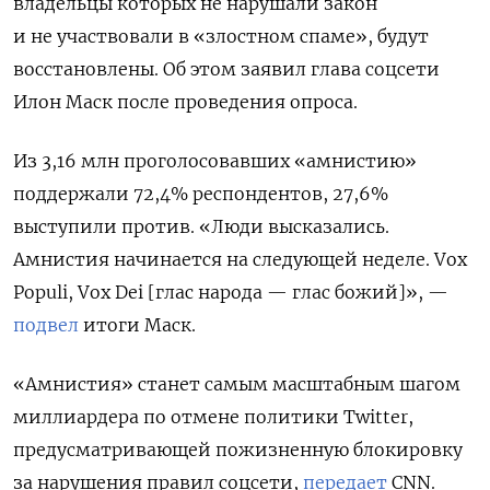
владельцы которых
не нарушали закон
и не участвовали в «злостном спаме», будут
восстановлены. Об этом заявил
глава соцсети
Илон Маск после проведения опроса.
Из 3,16 млн проголосовавших «амнистию»
поддержали 72,4% респондентов, 27,6%
выступили против.
«Люди высказались.
Амнистия начинается на следующей неделе. Vox
Populi, Vox Dei [глас народа — глас божий]», —
подвел
итоги Маск.
«Амнистия» станет самым масштабным шагом
миллиардера по отмене политики
Twitter,
предусматривающей пожизненную блокировку
за нарушения правил соцсети,
передает
CNN.