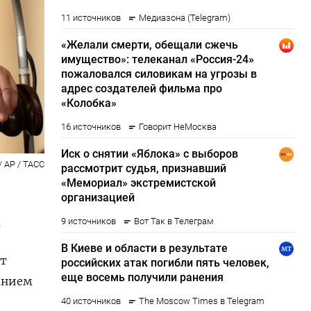
/ AP / ТАСС
.
ят
анием