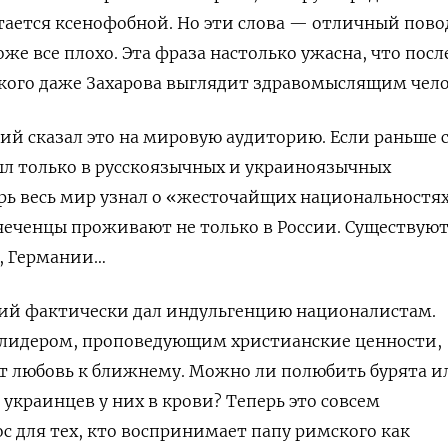
остается ксенофобной. Но эти слова — отличный пово
тоже все плохо. Эта фраза настолько ужасна, что посл
ского даже Захарова выглядит здравомыслящим чел
ий сказал это на мировую аудиторию. Если раньше 
был только в русскоязычных и украиноязычных
ерь весь мир узнал о «жесточайщих национальностях
чеченцы проживают не только в России. Существую
е, Германии…
кий фактически дал индульгенцию националистам.
 лидером, проповедующим христианские ценности,
т любовь к ближнему. Можно ли полюбить бурята и
 украинцев у них в крови? Теперь это совсем
с для тех, кто воспринимает папу римского как