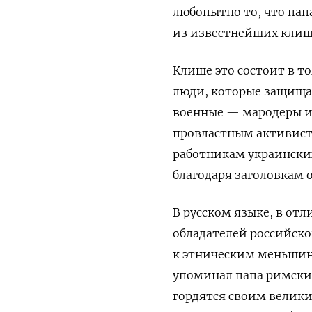
любопытно то, что пап
из известнейших клиш
Клише это состоит в т
люди, которые защищаю
военные — мародеры и 
провластным активист
работникам украински
благодаря заголовкам о
В русском языке, в отл
обладателей российског
к этническим меньшинс
упоминал папа римский.
гордятся своим велики