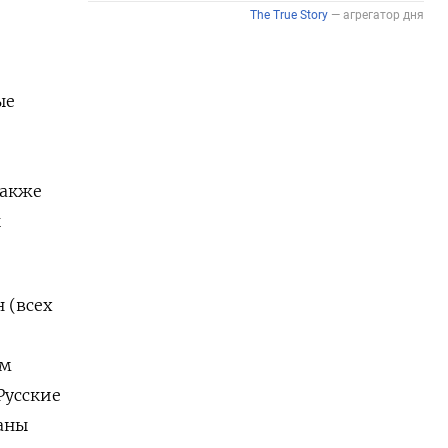
ые
также
ы
 (всех
ем
Русские
аны