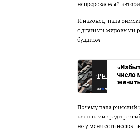
непререкаемый автори
И наконец, папа римск
с другими мировыми р
буддизм.
«Избыт
число 
женит
Почему папа римский 
военными среди россий
но у меня есть нескол