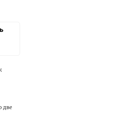
дь
к
о две