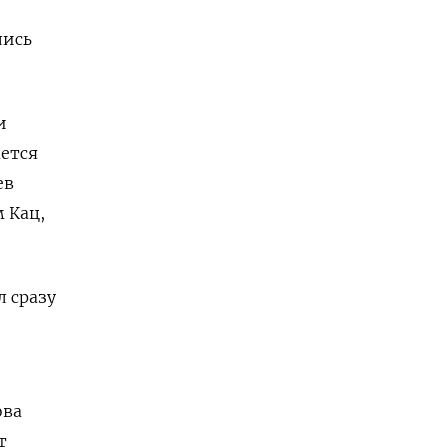
лись
и
ется
ев
 Кац,
л сразу
»
ова
т