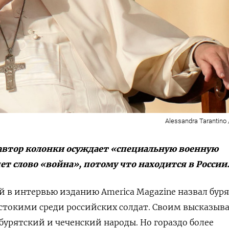
Alessandra Tarantino 
 автор колонки осуждает «специальную военную
ет слово «война», потому что находится в России
й в интервью изданию America Magazine назвал бур
стокими среди российских солдат. Своим высказыв
бурятский и чеченский народы. Но гораздо более