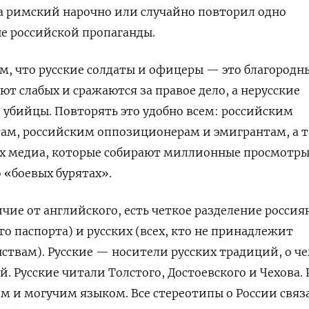
а римский нарочно или случайно повторил одно
е российской пропаганды.
ом, что русские солдаты и офицеры — это благородн
т слабых и сражаются за правое дело, а нерусские
убийцы. Повторять это удобно всем: российским
ам, российским оппозиционерам и эмигрантам, а 
х медиа, которые собирают миллионные просмотр
 «боевых бурятах».
ичие от английского, есть четкое разделение россиян
о паспорта) и русских (всех, кто не принадлежит
твам). Русские — носители русских традиций, о ч
 Русские читали Толстого, Достоевского и Чехова. 
м и могучим языком. Все стереотипы о России связ