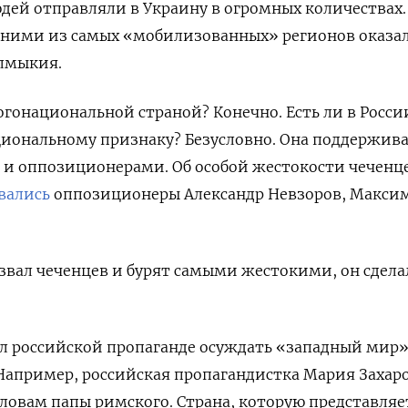
дей отправляли в Украину в огромных количествах.
одними из самых «мобилизованных» регионов оказа
алмыкия.
огонациональной страной? Конечно. Есть ли в Росси
иональному признаку? Безусловно. Она поддержива
о и оппозиционерами. Об особой жестокости чеченц
вались
оппозиционеры Александр Невзоров, Максим
звал чеченцев и бурят самыми жестокими, он сдела
ил российской пропаганде осуждать «западный мир
Например, российская пропагандистка Мария Захар
словам папы римского. Страна, которую представляе