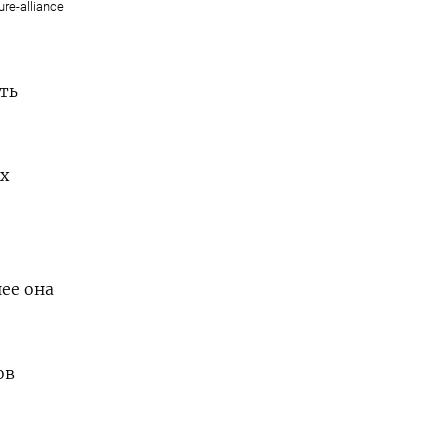
ure-alliance
ть
х
ее она
ов