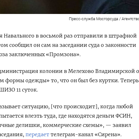
Пресс-служба Мосгорсуда / Агентств
я Навального в восьмой раз отправили в штрафной
том сообщил он сам на заседании суда о законности
юза заключенных «Промзона».
администрация колонии в Мелехово Владимирской 
 формы одежды» то, что он был без куртки. Теперь
ШИЗО 11 суток.
азывает ситуацию, [что происходит], когда любой
ытается влезть туда, где находятся деньги ФСИН,
ичные делишки, коммерческие схемы», — заявил
аседания,
передает
телеграм-канал «Сирена».