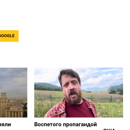
GOOGLE
няли
Воспетого пропагандой