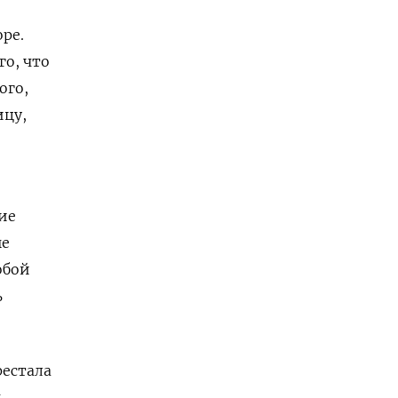
ре.
го, что
ого,
ицу,
ие
ые
обой
ь
рестала
ы