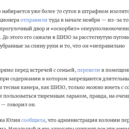
 набирается уже более 70 суток в штрафном изолято
иционера
отправили
туда в начале ноября — из-за то
 прогулочный двор и «оскорбил» оперуполномоченн
 До этого его сажали в ШИЗО за расстегнутую пугов
еубранные за спину руки и то, что он «неправильно
прямо перед встречей с семьей,
перевели
в помещен
, при содержании в котором запрещаются длительн
я тесная камера, как ШИЗО, только можно иметь с с
 и пользоваться тюремным ларьком, правда, на очен
 — говорил он.
ика Юлия
сообщила
, что администрация колонии пе
ьма. Навальный и его адвокаты считают все эти мер