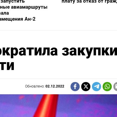
 запустить
плату за отказ от гра
ьные авиамаршруты
вала
амещения Ан-2
ократила закупк
ти
Обновлено:
02.12.2022