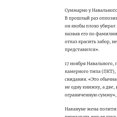
Суммарно у Навального
В прошлый раз оппоз
он якобы плохо убирал
назвав его по фамилии.
отказ красить забор, н
представился».
17 ноября Навального, 
камерного типа (ПКТ)
свидания. «Это обычна
не одну книжку, а две,
ограниченную сумму»,
Накануне жена полит
передавать ему ее пис