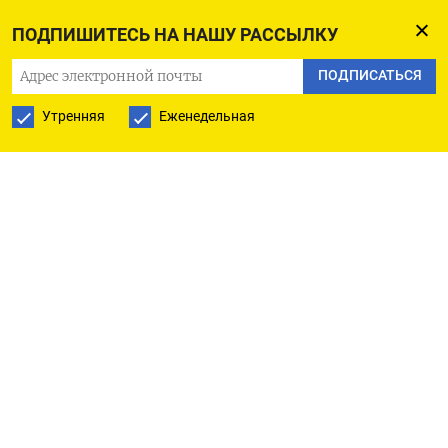
Он выиграл премию «Юрист года»
ПОДПИШИТЕСЬ НА НАШУ РАССЫЛКУ
в соответствующей номинатив, говорится
ПОДПИСАТЬСЯ
на сайте СК.
Утренняя
Еженедельная
Церемония прошла в концертном зале
«Зарядье».
Награду Бастрыкину вручил глава
Совбеза России Дмитрий Медведев, который
также председательствует в совете Ассоциации
юристов России (АЮР).
«Это действительно для меня очень высокая
награда. Я вас всех за это благодарю. Сегодня
более 700 сотрудников СК ведут кропотливую
работу по расследованию преступлений
кровавого киевского режима», —
сказал