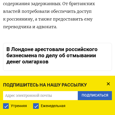
содержания задержанных. От британских
властей потребовали обеспечить доступ
к россиянину, а также предоставить ему
переводчика и адвоката.
В Лондоне арестовали российского
бизнесмена по делу об отмывании
денег олигархов
Фридман находится под санкциями ЕС и
ПОДПИШИТЕСЬ НА НАШУ РАССЫЛКУ
Великобритании. Ранее он предложил перевести
ПОДПИСАТЬСЯ
$1 млрд из личных денег украинскому Альфа-
банку, чтобы власти Великобритании сняли с
Утренняя
Еженедельная
него санкции.