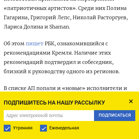
«патриотичных артистов». Среди них Полина
Гагарина, Григорий Лепс, Николай Расторгуев,
Лариса Долина и Shaman.
Об этом
пишет
РБК, ознакомившийся с
рекомендациями Кремля. Наличие этих
рекомендаций подтвердил и собеседник,
близкий к руководству одного из регионов.
В списке АП попали и «новые» исполнители и
группы, которые рекомендуется поддержать.
ПОДПИШИТЕСЬ НА НАШУ РАССЫЛКУ
Например, бывший военкор, уроженец
ПОДПИСАТЬСЯ
Мариуполя Аким Апачев, певицы из ДНР Наталья
Качура и Маргарита Лисовина, рэпер РИЧ,
Утренняя
Еженедельная
группы «Джанго», «Наши», «Зверобой»,