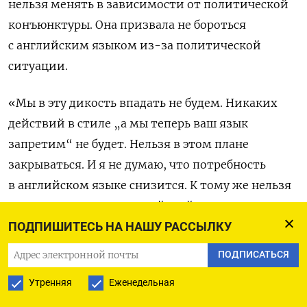
нельзя менять в зависимости от политической
конъюнктуры. Она призвала не бороться
с английским языком из-за политической
ситуации.
«Мы в эту дикость впадать не будем. Никаких
действий в стиле „а мы теперь ваш язык
запретим“ не будет. Нельзя в этом плане
закрываться. И я не думаю, что потребность
в английском языке снизится. К тому же нельзя
просто сходу ввести китайский в школьную
программу. Это целая система, ее нужно
ПОДПИШИТЕСЬ НА НАШУ РАССЫЛКУ
готовить. Она должна иметь оценку качества,
ПОДПИСАТЬСЯ
методические материалы, учебники, причем для
Утренняя
Еженедельная
разных возрастов», —
добавила
Казакова.