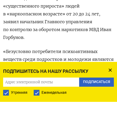
«существенного прироста» людей
в «наркоопасном возрасте» от 20 до 24 лет,
заявил начальник Главного управления
по контролю за оборотом наркотиков МВД Иван
Горбунов.
«Безусловно потребители психоактивных
веществ среди подростков и молодежи являются
„резервом“ преступности будущего
ПОДПИШИТЕСЬ НА НАШУ РАССЫЛКУ
десятилетия. Более того, в ближайшие
ПОДПИСАТЬСЯ
десятилетие ожидается существенный прирост
населения в наиболее наркоопасном возрасте —
Утренняя
Еженедельная
от 20 до 24 лет — за счет взросления более
молодой категории», — сказал Горбунов (
цитата
по ТАСС).