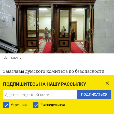
duma.gov.ru
Замглавы думского комитета по безопасности
Анатолий Выборный предложил проект
ПОДПИШИТЕСЬ НА НАШУ РАССЫЛКУ
изменений Уголовного кодекса и Кодекса о
административных правонарушениях новыми
ПОДПИСАТЬСЯ
статьями для иностранных агентов. Как
Утренняя
Еженедельная
сообщает
«Коммерсантъ» со ссылкой на текст