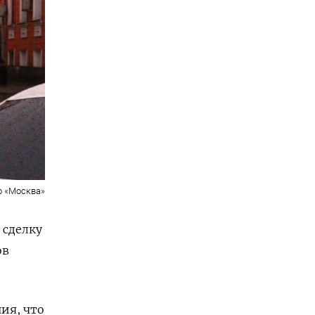
о «Москва»
 сделку
ов
ния, что