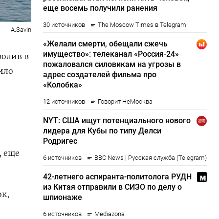
A.Savin
ролив в
ило
, еще
ок,