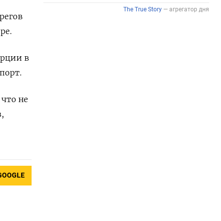
регов
ре.
урции в
порт.
 что не
,
GOOGLE