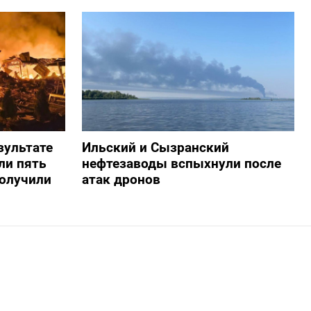
зультате
Ильский и Сызранский
ли пять
нефтезаводы вспыхнули после
получили
атак дронов