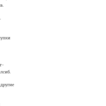
в.
.
купки
т-
лсиб.
 другие
и