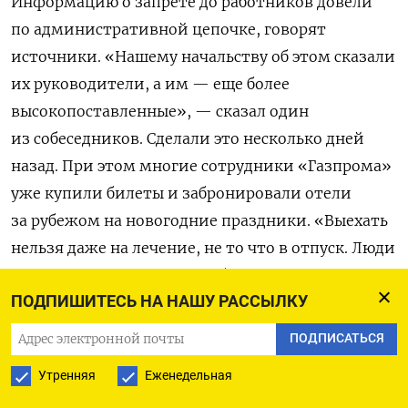
Информацию о запрете до работников довели
по административной цепочке, говорят
источники. «Нашему начальству об этом сказали
их руководители, а им — еще более
высокопоставленные», — сказал один
из собеседников. Сделали это несколько дней
назад. При этом многие сотрудники «Газпрома»
уже купили билеты и забронировали отели
за рубежом на новогодние праздники. «Выехать
нельзя даже на лечение, не то что в отпуск. Люди
недовольны», — описал собеседник настроение
ПОДПИШИТЕСЬ НА НАШУ РАССЫЛКУ
в компании.
ПОДПИСАТЬСЯ
Следить за исполнением запрета в «Газпроме»
Утренняя
Еженедельная
будет служба безопасности. В «экстренных
случаях» руководство будет «решать