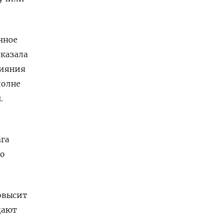
нное
казала
лияния
полне
.
га
до
овысит
дают