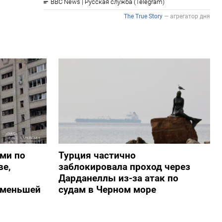
ами по
Турция частично
ве,
заблокировала проход через
Дарданеллы из-за атак по
о меньшей
судам в Черном море