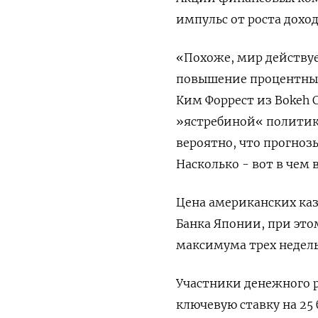
импульс от роста дохо
«Похоже, мир действу
повышение процентных
Ким Форрест из Bokeh C
»ястребиной« политики
вероятно, что прогноз
Насколько - вот в чем 
Цена американских ка
Банка Японии, при это
максимума трех недель
Участники денежного р
ключевую ставку на 25