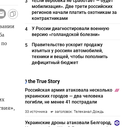
«Если вербовка не сработает — будет
3
мобилизация». Две трети российских
регионов начали платить охотникам за
контрактниками
ивании
У России диагностировали военную
4
версию «голландской болезни»
ба
 по
Правительство ускорит продажу
5
изъятых у россиян автомобилей,
техники и вещей, чтобы пополнить
дефицитный бюджет
их
твия»,