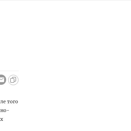
ле того
жно-
ых