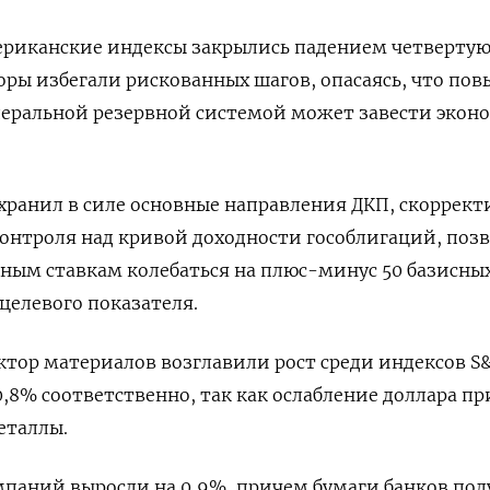
ериканские индексы закрылись падением четвертую
торы избегали рискованных шагов, опасаясь, что по
деральной резервной системой может завести экон
охранил в силе основные направления ДКП, скоррект
онтроля над кривой доходности гособлигаций, поз
ным ставкам колебаться на плюс-минус 50 базисны
целевого показателя.
ктор материалов возглавили рост среди индексов S&
,8% соответственно, так как ослабление доллара пр
еталлы.
паний выросли на 0,9%, причем бумаги банков по