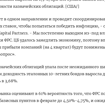
дности казначейских облигаций. [США/]
ет в одном направлении и проводит скоординирова
 ставок, чтобы попытаться победить инфляцию, - с
apital Partners. - Мы постепенно выходим из-под в
 ФРС. ЦБ удалось замедлить экономику, поэтому в
ы прибыли компаний (на 4 квартал) будут понижены
вопрос».
значейских облигаций упала после неожиданного ша
м доходность эталонных 10-летних бондов выросла 
 в 3,68%.
ынка оценивают в 61% вероятность того, что ФРС п
 базисных пунктов в феврале до 4,50%-4,75%, и ожи