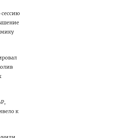
 сессию
вышение
омику
ировал
волив
х
P,
ивело к
лучили