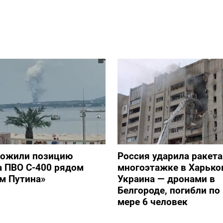
тожили позицию
Россия ударила ракет
а ПВО С-400 рядом
многоэтажке в Харько
ом Путина»
Украина — дронами в
Белгороде, погибли п
мере 6 человек