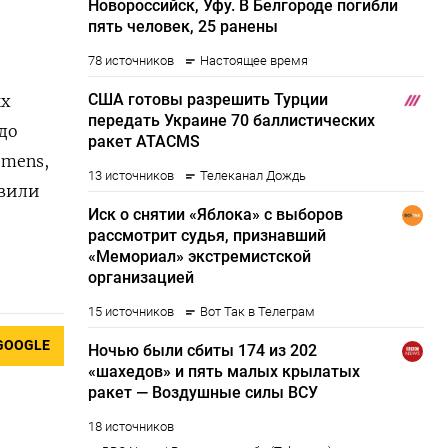
ых
до
emens,
овили
GOOGLE