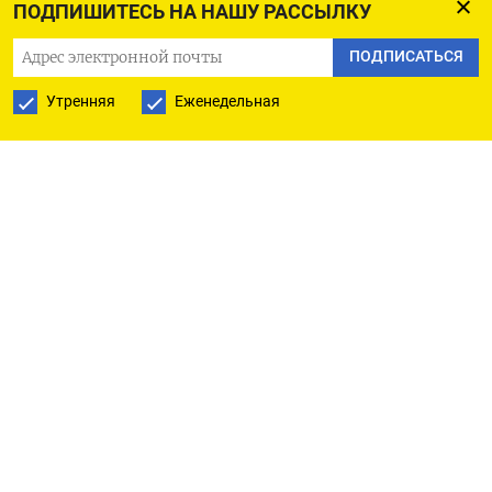
ПОДПИШИТЕСЬ НА НАШУ РАССЫЛКУ
Пара евро/рубль была у отметки 71,80, здесь
ПОДПИСАТЬСЯ
рубль в плюсе, дорожая на 0,4%.
Утренняя
Еженедельная
В паре с юанем рубль теряет 0,1% (9,67).
«До конца месяца рубль может порадовать
покупателей более интересными уровнями, 63-
65 за доллар, но нужно быть готовым к высокой
волатильности», - считает Дмитрий Полевой из
компании ЛокоИнвест. В числе основных рисков,
которые могут помешать восстановлению рубля,
он называет резкое ухудшение внешней
ситуации или геополитику, реакция на которую
может быть непредсказуемой.