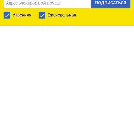
ПОДПИСАТЬСЯ
ПОДПИСАТЬСЯ НА ТЕЛЕГРАМ
Утренняя
Еженедельная
ПОДПИСАТЬСЯ В GOOGLE
РУССКАЯ СЛУЖБА
ПОДПИШИТЕСЬ НА НАШУ РАССЫЛКУ
ПОДПИСАТЬСЯ