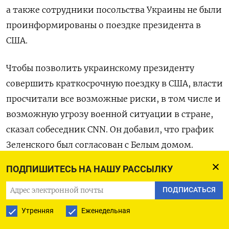
а также сотрудники посольства Украины не были
проинформированы о поездке президента в
США.
Чтобы позволить украинскому президенту
совершить краткосрочную поездку в США, власти
просчитали все возможные риски, в том числе и
возможную угрозу в
оенной ситуации в стране,
сказал собеседник CNN.
Он добавил, что график
Зеленского был согласован с Белым домом.
ПОДПИШИТЕСЬ НА НАШУ РАССЫЛКУ
Зеленский впервые с начала войны в
Украине покинул страну. Он
не хотел уезжать без
ПОДПИСАТЬСЯ
гарантий, что его визит принесет реальную
Утренняя
Еженедельная
пользу, отмечает собеседник издания. Зеленский