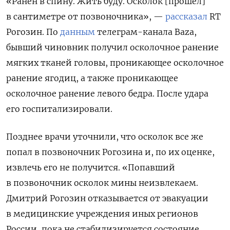
«Ранен в спину. Жить буду. Осколок [прошел]
в сантиметре от позвоночника», —
рассказал
RT
Рогозин. По
данным
телеграм-канала Baza,
бывший чиновник получил осколочное ранение
мягких тканей головы, проникающее осколочное
ранение ягодиц, а также проникающее
осколочное ранение левого бедра. После удара
его госпитализировали.
Позднее врачи уточнили, что осколок все же
попал в позвоночник Рогозина и, по их оценке,
извлечь его не получится. «Попавший
в позвоночник осколок мины неизвлекаем.
Дмитрий Рогозин отказывается от эвакуации
в медицинские учреждения иных регионов
России, пока не стабилизируется состояние