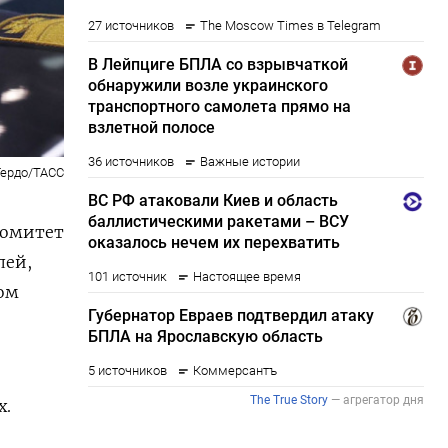
Гердо/ТАСС
комитет
лей,
том
х.