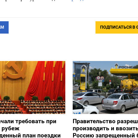
АМ
ПОДПИСАТЬСЯ В 
ачали требовать при
Правительство разре
а рубеж
производить и ввозить
денный план поездки
Россию запрещенный 