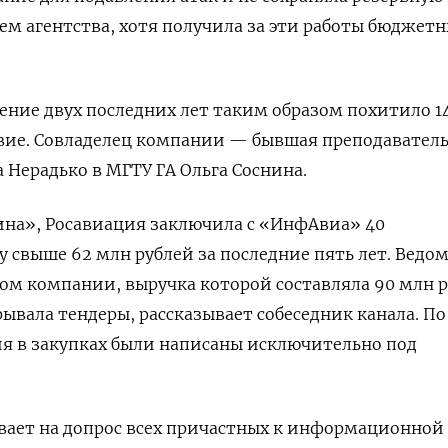
м агентства, хотя получила за эти работы бюджет
ение двух последних лет таким образом похитило 1
твие. Совладелец компании — бывшая преподаватель
 Нерадько в МГТУ ГА Ольга Соснина.
на», Росавиация заключила с «ИнфАвиа» 40
у свыше 62 млн рублей за последние пять лет. Ведо
м компании, выручка которой составляла 90 млн р
ывала тендеры, рассказывает собеседник канала. По
ия в закупках были написаны исключительно под
вает на допрос всех причастных к информационной