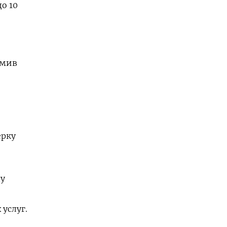
о 10
омив
ерку
лу
услуг.