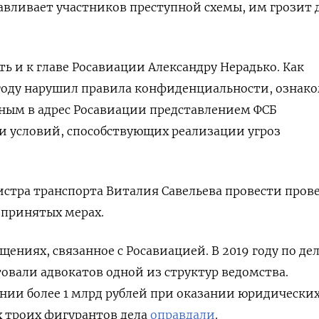
навливает участников преступной схемы, им грозит д
ть и к главе Росавиации Александру Нерадько. Как
 году нарушил правила конфиденциальности, ознак
нным в адрес Росавиации представлением ФСБ
и условий, способствующих реализации угроз
стра транспорта Виталия Савельева провести пров
 принятых мерах.
ищениях, связанное с Росавиацией. В 2019 году по де
овали адвокатов одной из структур ведомства.
ении
более 1 млрд рублей при оказании юридических 
ех троих фигурантов дела
оправдали
.