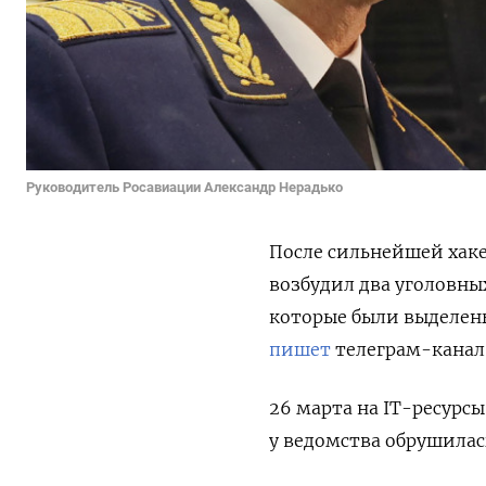
Руководитель Росавиации Александр Нерадько
После сильнейшей хаке
возбудил два уголовных
которые были выделены
пишет
телеграм-канал
26 марта на IT-ресурс
у ведомства обрушилась