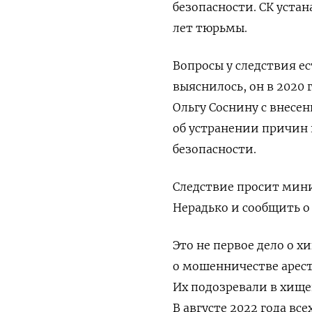
безопасности. СК уста
лет тюрьмы.
Вопросы у следствия ес
выяснилось, он в 2020
Ольгу Соснину с внесе
об устранении причин 
безопасности.
Следствие просит мини
Нерадько и сообщить о
Это не первое дело о х
о
мошенничестве арест
Их подозревали в хищ
В августе 2022 года вс