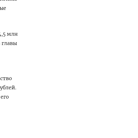
ные
4,5 млн
 главы
мство
ублей.
 его