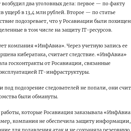
возбудил два уголовных дела: первое — по факту
в ущерб в 13,4 млн рублей. Второе — по статье
ствие подозревает, что у Росавиации были похище
деленные в том числе на защиту IT-ресурсов.
ует компания «ИнфАвиа». Через учетную запись ее
ершена кибератака, считает следствие. «ИнфАвиа»
чала госконтракты от Росавиации, связанные
 эксплуатацией IT-инфраструктуры.
 под подозрение следователей не попали, они счи
омства были обмануты.
о работы, которые Росавиация заказывала «ИнфАвиа
имер, компания не обеспечила защиту информации,
ание для подавления атак и не сохраняла резервну