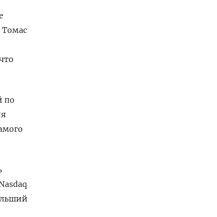
е
л Томас
 что
й по
ля
самого
ь
 Nasdaq
больший