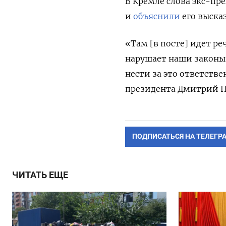
В Кремле слова экс-пр
и
объяснили
его выска
«Там [в посте] идет ре
нарушает наши законы.
нести за это ответств
президента Дмитрий П
ПОДПИСАТЬСЯ НА ТЕЛЕГР
ЧИТАТЬ ЕЩЕ