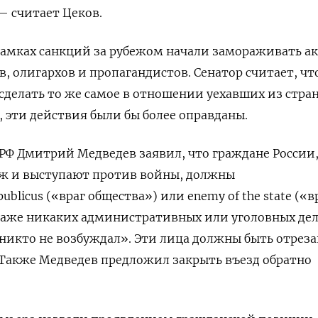
— считает Цеков.
рамках санкций за рубежом начали замораживать а
, олигархов и пропагандистов. Сенатор считает, чт
 сделать то же самое в отношении уехавших из стра
, эти действия были бы более оправданы.
 РФ Дмитрий Медведев заявил, что граждане России
еж и выступают против войны, должны
 publicus («враг общества») или enemy of the state («в
 даже никаких административных или уголовных де
никто не возбуждал». Эти лица должны быть отрез
 Также Медведев предложил закрыть въезд обратно