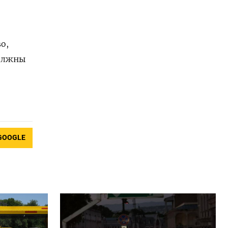
о,
должны
GOOGLE