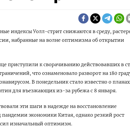
овные индексы Уолл-стрит снижаются в среду, растер
сии, набранные на волне оптимизма об открытии
яце приступили к сворачиванию действовавших в с
раничений, что ознаменовало разворот на 180 град
ронавирусом. В понедельник стало известно о планах
тин для въезжающих из-за рубежа с 8 января.
вовали эти шаги в надежде на восстановление
д пандемии экономики Китая, однако резкий рост
есил изначальный оптимизм.