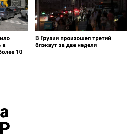
шило
В Грузии произошел третий
 в
блэкаут за две недели
более 10
за
НР