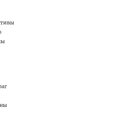
ктивы
о
ны
,
раг
л
аны