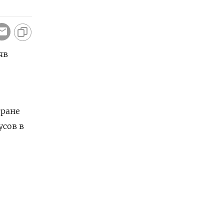
яв
тране
усов в