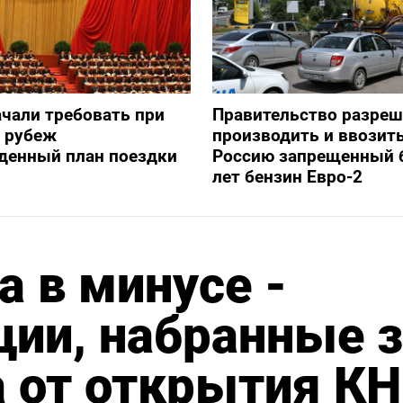
ачали требовать при
Правительство разре
а рубеж
производить и ввозить
денный план поездки
Россию запрещенный 
лет бензин Евро-2
а в минусе -
ции, набранные 
 от открытия К