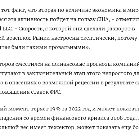
от факт, что вторая по величине экономика в мир
вся эта активность пойдет на пользу США, - отмети
tal LLC. - Скорость, с которой они сделали разворот в
ей врасплох. Рынки настроены скептически, потому
Китае были такими провальными».
торов сместился на финансовые прогнозы компани
вступают в заключительный этап этого непростого д
о в опасениях о возможной рецессии в результате 
 повышения ставок ФРС.
ный момент теряет 19% за 2022 год и может показат
падения со времен финансового кризиса 2008 года.
большой вес имеет техсектор, может показать еще 