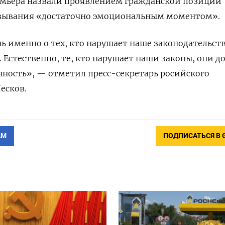
емьера назвали
проявлением гражданской позиции
зывания «достаточно эмоциональным моментом».
чь именно о тех, кто нарушает наше законодательств
 Естественно, те, кто нарушает наши законы, они 
енность», — отметил п
ресс-секретарь росийского
есков
.
АМ
ПОДПИСАТЬСЯ В 