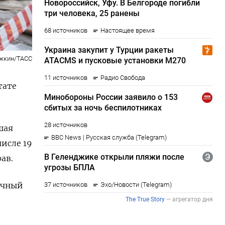
ежкин/ТАСС
тате
шая
числе 19
ав.
очный