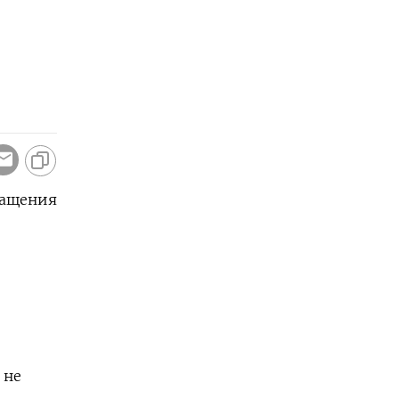
ращения
 не