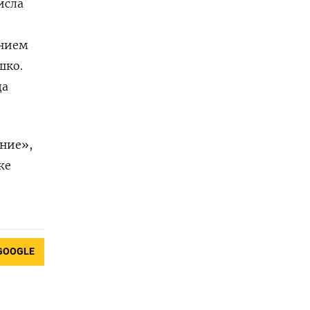
исла
ением
шко.
да
ние»,
же
GOOGLE