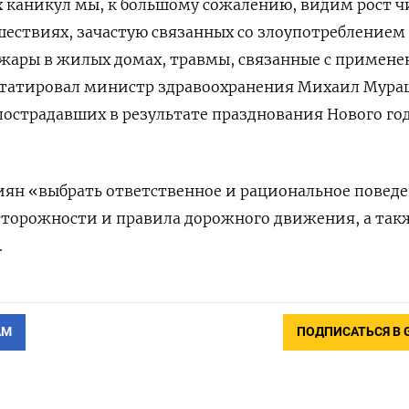
 каникул мы, к большому сожалению, видим рост ч
ествиях, зачастую связанных со злоупотреблением
ожары в жилых домах, травмы, связанные с примен
татировал министр здравоохранения Михаил Мура
 пострадавших в результате празднования Нового го
ян «выбрать ответственное и рациональное поведе
сторожности и правила дорожного движения, а так
.
АМ
ПОДПИСАТЬСЯ В 