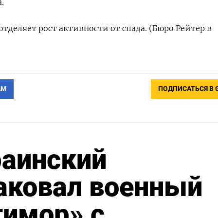
.
отделяет рост активности от спада. (Бюро Рейтер в
АМ
ПОДПИСАТЬСЯ В 
раинский
аковал военный
тимор» с