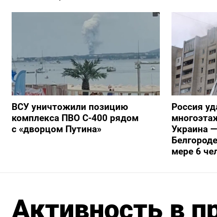
ВСУ уничтожили позицию
Россия уд
комплекса ПВО С-400 рядом
многоэтаж
с «дворцом Путина»
Украина —
Белгороде
мере 6 че
Активность в п