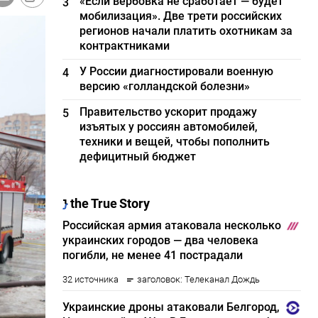
«Если вербовка не сработает — будет
3
мобилизация». Две трети российских
регионов начали платить охотникам за
контрактниками
У России диагностировали военную
4
версию «голландской болезни»
Правительство ускорит продажу
5
изъятых у россиян автомобилей,
техники и вещей, чтобы пополнить
дефицитный бюджет