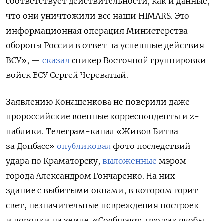
соответствует действительности, как и данные,
что они уничтожили все наши HIMARS. Это —
информационная операция Министерства
обороны России в ответ на успешные действия
ВСУ», —
сказал
спикер Восточной группировки
войск ВСУ Сергей Череватый.
Заявлению Конашенкова не поверили даже
пророссийские военные корреспонденты и z-
паблики. Телеграм-канал «Живов Битва
за Донбасс»
опубликовал
фото последствий
удара по Краматорску,
выложенные
мэром
города Александром Гончаренко. На них —
здание с выбитыми окнами, в котором горит
свет, незначительные повреждения построек
и воронки на земле. «Сообщают, что так якобы