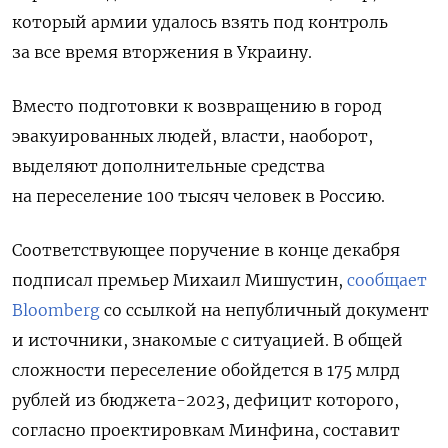
который армии удалось взять под контроль
за все время вторжения в Украину.
Вместо подготовки к возвращению в город
эвакуированных людей, власти, наоборот,
выделяют дополнительные средства
на переселение 100 тысяч человек в Россию.
Соответствующее поручение в конце декабря
подписал премьер Михаил Мишустин,
сообщает
Bloomberg
со ссылкой на непубличный документ
и источники, знакомые с ситуацией. В общей
сложности переселение обойдется в 175 млрд
Подписывайтесь на The Moscow
рублей из бюджета-2023, дефицит которого,
Times в Telegram —
согласно проектировкам Минфина, составит
@moscowtimes_ru