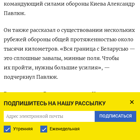
командующий силами обороны Киева Александр
Павлюк.
Он также рассказал о существовании
нескольких
рубежей обороны общей протяженностью около
тысячи километров.
«Вся граница с Беларусью —
это сплошные завалы, минные поля. Чтобы
их пройти, нужны большие усилия», —
подчеркнул Павлюк.
Ранее главком Вооруженных сил Украины
Валерий Залужный
говорил
, что Россия может
ПОДПИШИТЕСЬ НА НАШУ РАССЫЛКУ
использовать территорию Беларуси для
ПОДПИСАТЬСЯ
очередного нападения в феврале или весной.
Утренняя
Еженедельная
В конце декабря, после первого за три года