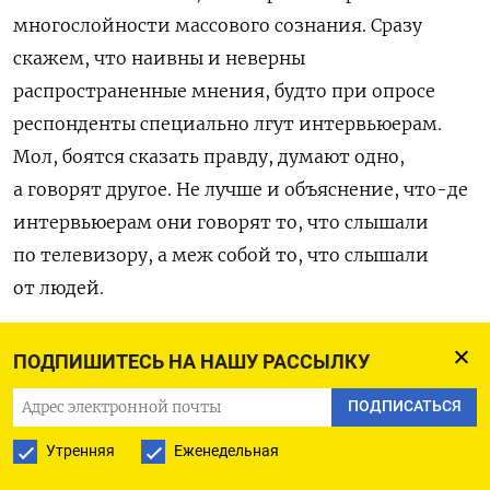
многослойности массового сознания. Сразу
скажем, что наивны и неверны
распространенные мнения, будто при опросе
респонденты специально лгут интервьюерам.
Мол, боятся сказать правду, думают одно,
а говорят другое. Не лучше и объяснение, что-де
интервьюерам они говорят то, что слышали
по телевизору, а меж собой то, что слышали
от людей.
В общественном сознании в разных его слоях
ПОДПИШИТЕСЬ НА НАШУ РАССЫЛКУ
циркулируют и официоз, и слухи, и то, чему
ПОДПИСАТЬСЯ
сами люди верят, и то, чему они не верят, но что
принимают во внимание. Как правило, эти
Утренняя
Еженедельная
ценностно-смысловые образования не мешают