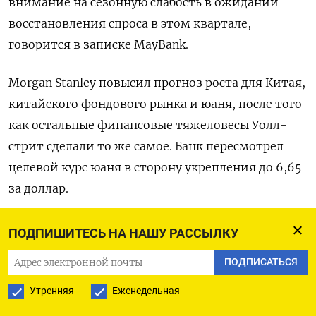
внимание на сезонную слабость в ожидании
восстановления спроса в этом квартале,
говорится в записке MayBank.
Morgan Stanley повысил прогноз роста для Китая,
китайского фондового рынка и юаня, после того
как остальные финансовые тяжеловесы Уолл-
стрит сделали то же самое. Банк пересмотрел
целевой курс юаня в сторону укрепления до 6,65
за доллар.
Ожидаемое смягчение денежно-кредитной
ПОДПИШИТЕСЬ НА НАШУ РАССЫЛКУ
политики - включая снижение процентной
ПОДПИСАТЬСЯ
ставки и RRR - может увеличить спред
доходности между госдолгом США и Китая и
Утренняя
Еженедельная
сдержать рост юаня в краткосрочной