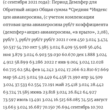
(с сентября 2021 года): Период Демпфер для
Обратный акциз Общая сумма *Средняя *Индекс
цен авиакеросина, (с учетом компенсации
оптовая цена авиакеросина руб/т коэффициента
(демпфер+акциз авиакеросина, «в крыло», 2,08),
руб/т ), руб/т руб/т руб/т 2021 г сен 450 3.024 3.474
50.537 54.710 окт 5.385 3.024 8.409 55.908 56.464
ноя 3.879 3.024 6.903 59.030 60.670 дек 1.888 3.024
4.912 58.899 63.286 2022 г янв 9.004 3.024 12.028
60.725 62.584 фев 14.242 3.024 17.266 62.810 67.669
мар 56.425 3.024 59.449 64.458 71.390 апр 34.509
3.024 37.533 62.554 72.191 май 25.418 3.024 28.442
63.724 71.585 июнь 23.818 3.024 26.842 64.927
73.597 июль 13.491 3.024 16.515 68.085 74.515 август
13.663 3.024 16.687 70.150 76.694 сентябрь 10.702