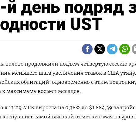
4-й день подряд 
ходности UST
ы на золото продолжили подъем четвертую сессию кр
ания меньшего шага увеличения ставок в США утян
чейских облигаций, одновременно с этим подтолкн
 к максимуму восьми месяцев.
о к 13:09 МСК выросла на 0,38% до $1.884,39 за трой
и коснувшись самой высокой отметки с мая на уров