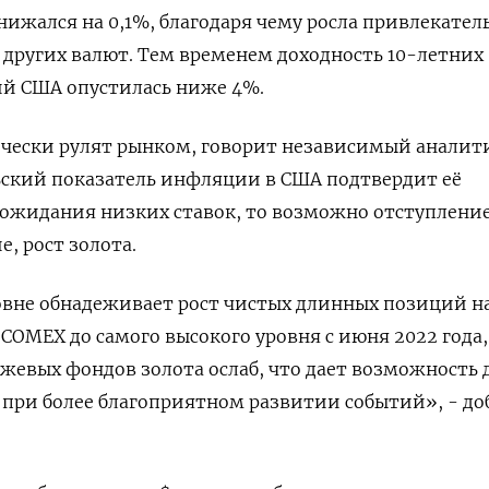
нижался на 0,1%, благодаря чему росла привлекател
 других валют. Тем временем доходность 10-летних
ий США опустилась ниже 4%.
чески рулят рынком, говорит независимый аналити
ьский показатель инфляции в США подтвердит её
 ожидания низких ставок, то возможно отступлени
е, рост золота.
овне обнадеживает рост чистых длинных позиций н
COMEX до самого высокого уровня с июня 2022 года,
ржевых фондов золота ослаб, что дает возможность 
 при более благоприятном развитии событий», - до