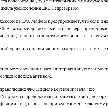
лся более чем на $270 с сентябрьских минимумов за
цикла ужесточения ДКП Федрезервом.
 Хьюсон из CMC Markets предупреждает, что если ин
 США, который должен выйти в четверг, преподнесе
ышения, то цены на золото могут вновь откатиться 
щий уровень сопротивления находится на отметке в
центных ставок повышает альтернативную стоимост
носящим дохода активом.
управляющих ФРС Мишель Боуман сказала, что
А придется продолжить повышать ставки для борьб
ляции, что, вероятно, приведет к менее сжатому 