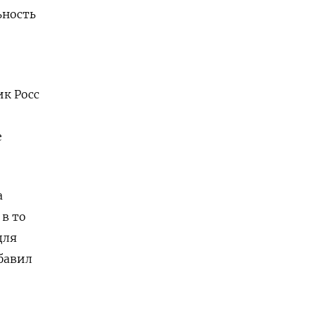
ьность
к Росс
е
а
 в то
для
бавил