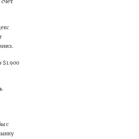
 счет
декс
т
вниз.
 $1.900
ь
ы с
рынку