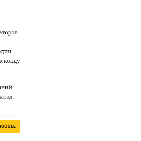
аторов
один
 к концу
паний
азад.
GOOGLE