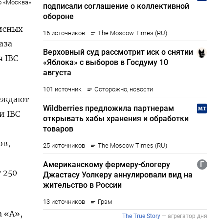
о «Москва»
фисных
аза
 IBC
реждают
и IBC
ов,
 250
 «А»,