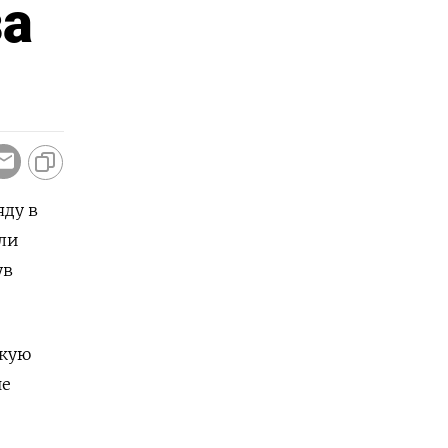
за
яду в
ули
ув
скую
не