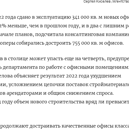
Сергей Киселев /Агентств
2 года сдано в эксплуатацию 341 000 кв. м новых о
% меньше, чем в прошлом году, и в два с лишним р
ачале планов, подсчитала консалтинговая компания
елоперы собирались достроить 755 000 кв. м офисов.
ов в столице может упасть еще на четверть, предуп
ль департамента по работе с офисными помещениям
Белова объясняет результат 2022 года ухудшением
ии, усложнением цепочки поставок стройматериал
ов арендаторами и общим снижением спроса.
3 году объем нового строительства вряд ли превысит
родолжают достраивать качественные офисы класса