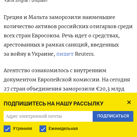
Kartik Singhal / unsplash
Греция и Мальта заморозили наименьшее
количество активов российских олигархов среди
всех стран Евросоюза. Речь идет о средствах,
арестованных в рамках санкций, введенных
за войну в Украине,
пишет
Reuters.
Агентство ознакомилось с внутренним
документом Европейской комиссии. На сегодня
27 стран объединения заморозили €20,3 млрд
($22 млрд) российских активов. Причем Италия,
ПОДПИШИТЕСЬ НА НАШУ РАССЫЛКУ
Ирландия, Франция, Испания, Германия,
Бельгия, Люксембург и Австрия — по €1 млрд
ПОДПИСАТЬСЯ
каждая.
Утренняя
Еженедельная