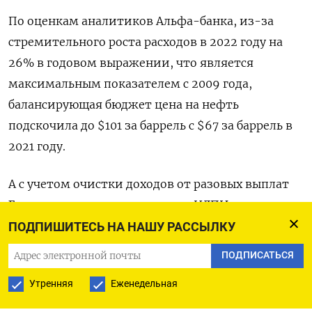
По оценкам аналитиков Альфа-банка, из-за
стремительного роста расходов в 2022 году на
26% в годовом выражении, что является
максимальным показателем с 2009 года,
балансирующая бюджет цена на нефть
подскочила до $101 за баррель с $67 за баррель в
2021 году.
А с учетом очистки доходов от разовых выплат
Газпрома в виде повышенного НДПИ и
промежуточных дивидендов на общую сумму
ПОДПИШИТЕСЬ НА НАШУ РАССЫЛКУ
1,85 триллиона рублей, что составляет около 7%
ПОДПИСАТЬСЯ
полученных доходов бюджета в 2022 году,
Утренняя
Еженедельная
фактическая цена нефти, балансирующая казну,
достигла $115 за баррель.