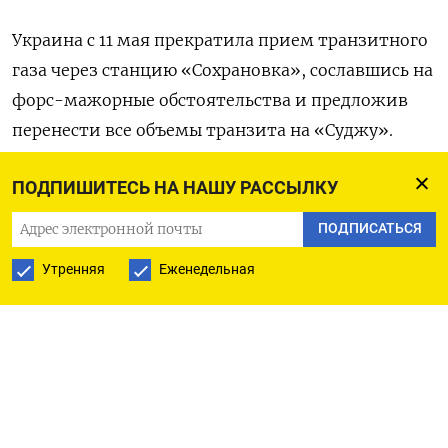
Украина с 11 мая прекратила прием транзитного
газа через станцию «Сохрановка», сославшись на
форс-мажорные обстоятельства и предложив
перенести все объемы транзита на «Суджу».
Прокачка по основному маршруту поставок
ПОДПИШИТЕСЬ НА НАШУ РАССЫЛКУ
российского газа в Европу - трубопроводу
ПОДПИСАТЬСЯ
Северный поток - была полностью остановлена 2
Утренняя
Еженедельная
сентября.
Транзит российского газа через Польшу в
Германию по трубопроводу Ямал-Европа, через
который проходило до 15% экспортных поставок
Газпрома в Европу и Турцию, был прекращен