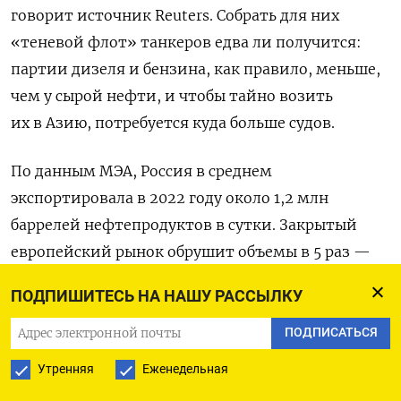
говорит источник Reuters. Собрать для них
«теневой флот» танкеров едва ли получится:
партии дизеля и бензина, как правило, меньше,
чем у сырой нефти, и чтобы тайно возить
их в Азию, потребуется куда больше судов.
По данным МЭА, Россия в среднем
экспортировала в 2022 году около 1,2 млн
баррелей нефтепродуктов в сутки. Закрытый
европейский рынок обрушит объемы в 5 раз —
уже к концу I квартала без покупателей
ПОДПИШИТЕСЬ НА НАШУ РАССЫЛКУ
останется около миллиона баррелей
ежесуточного экспорта, оценивает аналитик БКС
ПОДПИСАТЬСЯ
Рональд Смит.
Утренняя
Еженедельная