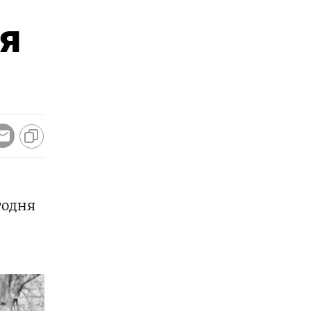
ия
годня