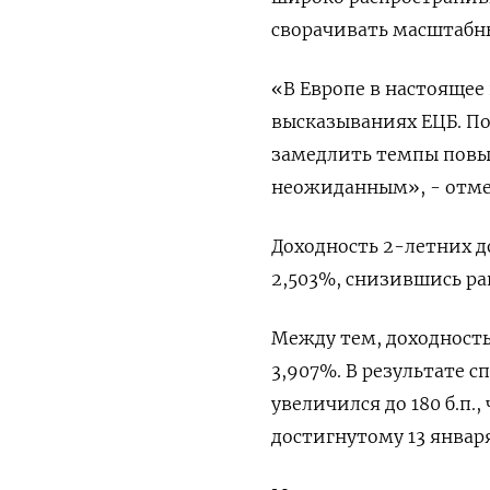
сворачивать масштабн
«В Европе в настоящее
высказываниях ЕЦБ. По
замедлить темпы повыш
неожиданным», - отмет
Доходность 2-летних до
2,503%, снизившись ране
Между тем, доходность
3,907%. В результате 
увеличился до 180 б.п.
достигнутому 13 января