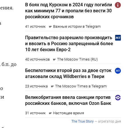
ения.
в
б.п. до
до
ии