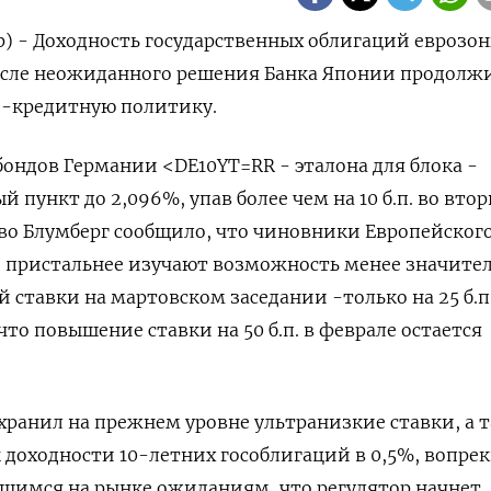
р) - Доходность государственных облигаций еврозо
после неожиданного решения Банка Японии продолж
-кредитную политику.
бондов Германии <DE10YT=RR - эталона для блока -
й пункт до 2,096%, упав более чем на 10 б.п. во вто
ство Блумберг сообщило, что чиновники Европейског
ё пристальнее изучают возможность менее значите
ставки на мартовском заседании -только на 25 б.п.
то повышение ставки на 50 б.п. в феврале остается
охранил на прежнем уровне ультранизкие ставки, а 
к доходности 10-летних гособлигаций в 0,5%, вопре
шимся на рынке ожиданиям, что регулятор начнет