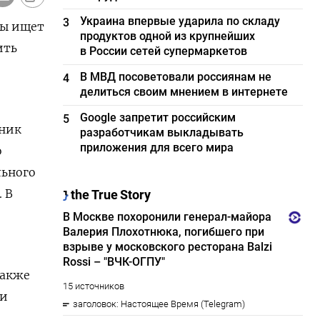
Украина впервые ударила по складу
3
ны ищет
продуктов одной из крупнейших
ить
в России сетей супермаркетов
В МВД посоветовали россиянам не
4
делиться своим мнением в интернете
Google запретит российским
5
рник
разработчикам выкладывать
приложения для всего мира
о
льного
 В
также
ки