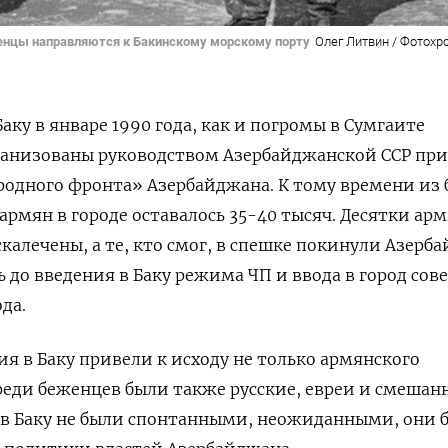
еженцы направляются к Бакинскому морскому порту
Олег Литвин / Фотохр
ку в январе 1990 года, как и погромы в Сумгаите
рганизованы руководством Азербайджанской ССР при
одного фронта» Азербайджана. К тому времени из 
армян в городе оставалось 35-40 тысяч. Десятки ар
калечены, а те, кто смог, в спешке покинули Азерб
до введения в Баку режима ЧП и ввода в город сов
да.
ия в Баку привели к исходу не только армянского
среди беженцев были также русские, евреи и смешан
 в Баку не были спонтанными, неожиданными, они 