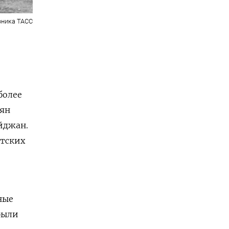
оника ТАСС
более
мян
айджан.
етских
ные
были