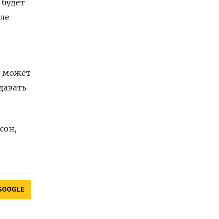
 будет
ле
о может
давать
сон,
GOOGLE