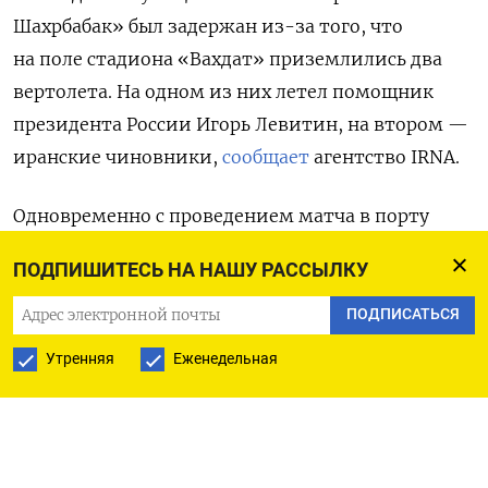
Шахрбабак» был задержан из-за того, что
на поле стадиона «Вахдат» приземлились два
вертолета. На одном из них летел помощник
президента России Игорь Левитин, на втором —
иранские чиновники,
сообщает
агентство IRNA.
Одновременно с проведением матча в порту
Астара проходила церемония открытия
ПОДПИШИТЕСЬ НА НАШУ РАССЫЛКУ
железнодорожной линии Иран-Россия. Помимо
Левитина, на ней присутствовал губернатор
ПОДПИСАТЬСЯ
провинции Гилян Асадолла Аббаси
Утренняя
Еженедельная
и представители минтранса Исламской
Республики.
На
встрече
с иранскими чиновниками Левитин