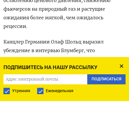
ослаблению ценового давления, снижению
фьючерсов на природный газ и растущие
ожидания более мягкой, чем ожидалось
рецессии.
Канцлер Германии Олаф Шольц выразил
убеждение в интервью Блумберг, что
крупнейшей экономике Европы удастся
ПОДПИШИТЕСЬ НА НАШУ РАССЫЛКУ
избежать рецессии.
ПОДПИСАТЬСЯ
Акции Just Eat Takeaway.com NV - самой
Утренняя
Еженедельная
большого европейского сервиса доставки еды -
подскочили на 11,57% после того, как компания
подтвердила, что ставит рентабельность выше
роста, несмотря на снижение заказов в
четвертом квартале. Оригинал сообщения на