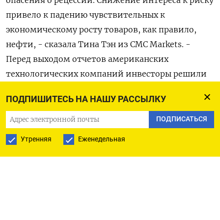
опасения о рецессии. Снижение интереса к риску
привело к падению чувствительных к
экономическому росту товаров, как правило,
нефти, - сказала Тина Тэн из CMC Markets. -
Перед выходом отчетов американских
технологических компаний инвесторы решили
фиксировать прибыль и это также может давить
ПОДПИШИТЕСЬ НА НАШУ РАССЫЛКУ
на цены на нефть ».
ПОДПИСАТЬСЯ
Цены производителей в США в декабре упали на
Утренняя
Еженедельная
0,5% в месячном выражении, сильнее, чем
ожидалось, а розничные продажи снизились на
1,1% по сравнению с ноябрем.
Объем производства в обрабатывающей
промышленности США в декабре также упал