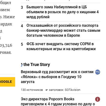
ообщил
Бывшего зама Набиуллиной в ЦБ
3
ением
объявили в розыск по делу о хищении 4
р. Ниже
млрд рублей
иардах
Отказавшийся от российского паспорта
4
банкир-миллиардер может стать самым
31
богатым человеком в Европе
8
ФСБ хочет внедрить систему СОРМ в
5
103,746
комьютерные игры и на криптобиржи
ичная.
GOOGLE