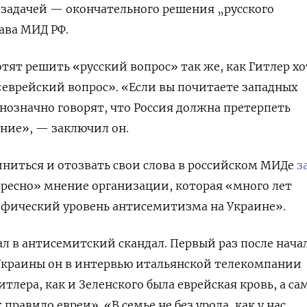
 задачей — окончательного решения „русского
ава МИД РФ.
отят решить «русский вопрос» так же, как Гитлер хо
еврейский вопрос». «Если вы почитаете западных
нозначно говорят, что Россия должна претерпеть
ние», — заключил он.
иниться и отозвать свои слова в российском МИДе
з
ресно» мнение организации, которая «много лет
офический уровень антисемитизма на Украине».
ал в антисемитский скандал. Первый раз после нача
Украины он в интервью итальянской телекомпании
Гитлера, как и Зеленского была еврейская кровь, а с
правило евреи». «В семье не без урода, как у нас