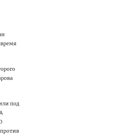
ан
 время
торого
врова
или под
А
О
 против