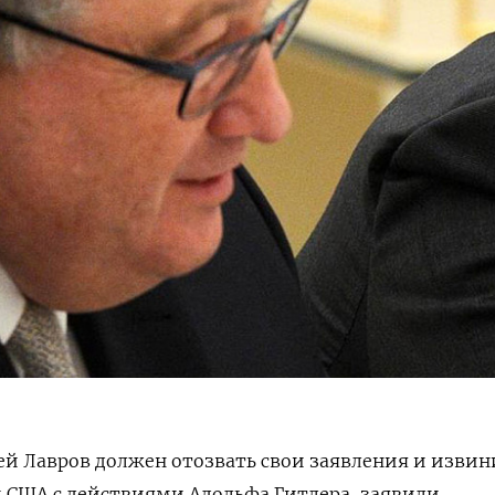
ей Лавров должен отозвать свои заявления и извин
 США с действиями Адольфа Гитлера, заявили