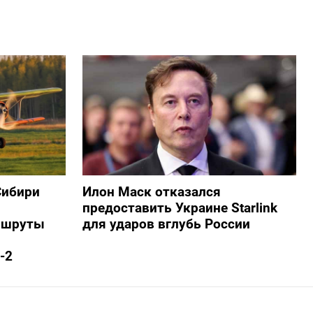
Сибири
Илон Маск отказался
предоставить Украине Starlink
ршруты
для ударов вглубь России
-2