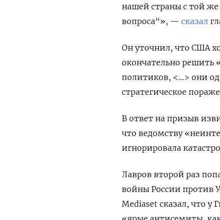
нашей страны с той же
вопроса“», —
сказал
гл
Он уточнил, что США х
окончательно решить «
политиков, <…> они од
стратегическое пораже
В ответ на призыв изв
что ведомству «неинте
игнорировала катастр
Лавров второй раз поп
войны России против 
Mediaset
сказал, что у 
«ярые антисемиты, как 