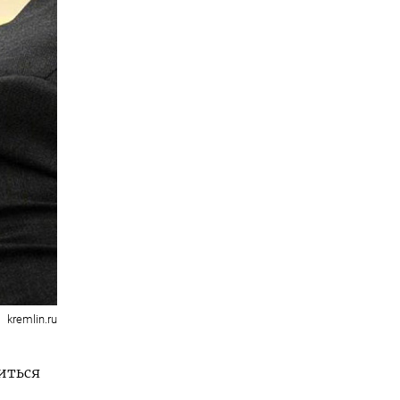
kremlin.ru
иться