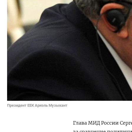
Президент ЕЕК Ариэль Музыкант
Глава МИД России Серг
за сравнение политики