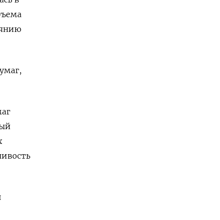
бъема
оянию
умаг,
маг
вый
х
чивость
и