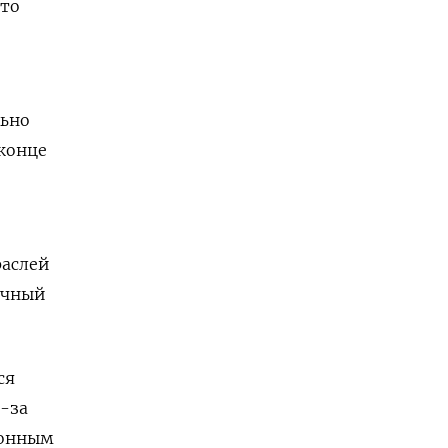
что
льно
 конце
раслей
ычный
ся
-за
ионным