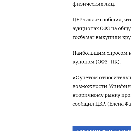
физических лиц.
ЦБР также сообщил, чт
аукционах ОФЗ на общу
госбумаг выкупили кру
Наибольшим спросом н
купоном (ОФЗ-ПК).
«С учетом относительн
возможности Минфина
вторичному рынку про
сообщил ЦБР. (Елена Ф