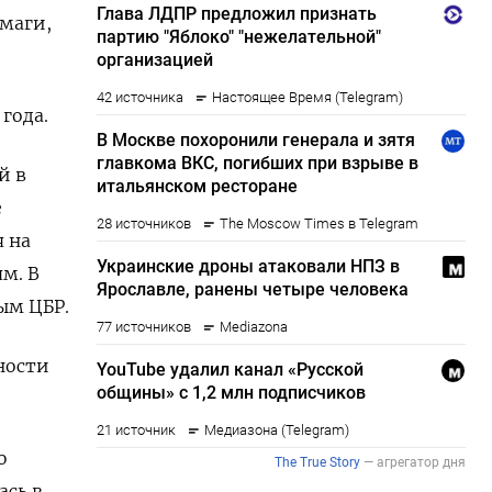
умаги,
года.
й в
е
я на
м. В
ым ЦБР.
ности
ю
ась в