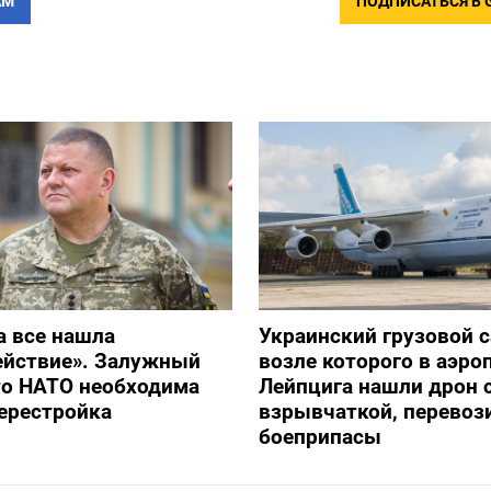
АМ
ПОДПИСАТЬСЯ В 
а все нашла
Украинский грузовой с
ействие». Залужный
возле которого в аэро
то НАТО необходима
Лейпцига нашли дрон 
ерестройка
взрывчаткой, перевоз
боеприпасы