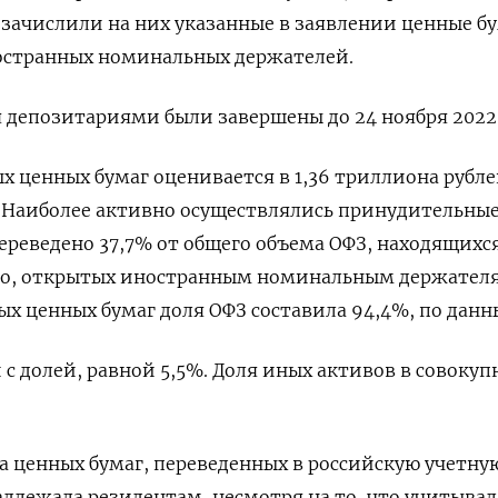
и зачислили на них указанные в заявлении ценные б
ностранных номинальных держателей.
 депозитариями были завершены до 24 ноября 2022 
 ценных бумаг оценивается в 1,36 триллиона рубле
. Наиболее активно осуществлялись принудительны
ереведено 37,7% от общего объема ОФЗ, находящихс
епо, открытых иностранным номинальным держателя
х ценных бумаг доля ОФЗ составила 94,4%, по данн
 с долей, равной 5,5%. Доля иных активов в совокуп
 ценных бумаг, переведенных в российскую учетну
длежала резидентам, несмотря на то, что учитывал