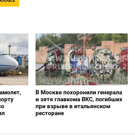
GOOGLE
амолет,
В Москве похоронили генерала
порту
и зятя главкома ВКС, погибших
со
при взрыве в итальянском
ил
ресторане