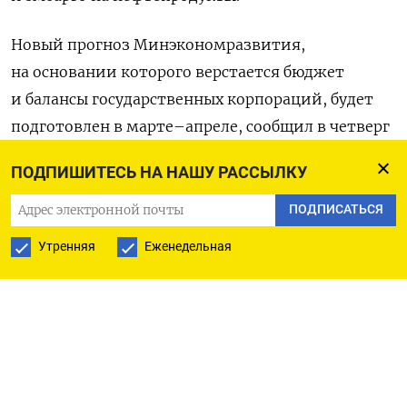
Новый прогноз Минэкономразвития,
на основании которого верстается бюджет
и балансы государственных корпораций, будет
подготовлен в марте–апреле, сообщил в четверг
глава ведомства Максим Решетников.
ПОДПИШИТЕСЬ НА НАШУ РАССЫЛКУ
По его словам, скорректирован будет в том числе
ПОДПИСАТЬСЯ
прогноз цен на нефть. МЭР ожидало в среднем 70
Утренняя
Еженедельная
долларов за баррель, и это значение заложили
в принятый в октябре закон о бюджете.
Но по факту из-за гигантских скидок, которые
вынуждены давать нефтяники, на середину
января цена сорта Urals опустилась до 46
долларов.