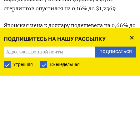
стерлингов опустился на 0,16% до $1,2369​.
Японская иена к доллару подешевела на 0,66%​ до
129,27.
ПОДПИШИТЕСЬ НА НАШУ РАССЫЛКУ
Швейцарский франк просел на 0,09% до $0,9169​.
ПОДПИСАТЬСЯ
В паре с евро валюта опустилась на 0,08%​ до
Утренняя
Еженедельная
0,9929.
Юань на материковом рынке снизился на 0,21%
до​ 6,7877​, на офшорном рынке - подешевел на
0,26% до 6,7874.
Биткоин снизился на 0,46% до $20.988, а
эфириум опустился на 0,24% до $1.547,6.