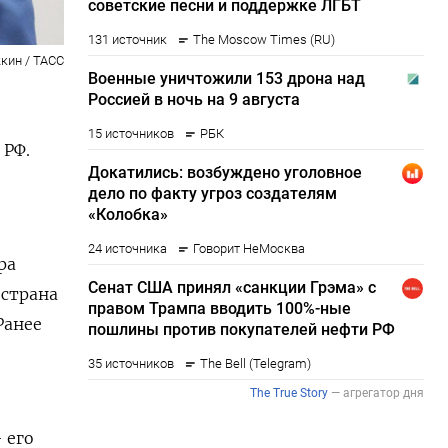
кин / ТАСС
 РФ.
ра
 страна
Ранее
 его