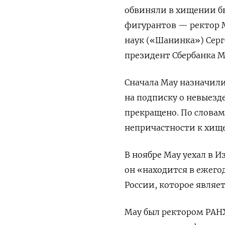
обвиняли в хищении б
фигурантов — ректор 
наук («Шанинка») Сер
президент Сбербанка М
Сначала Мау назначили
на подписку о невыезд
прекращено. По словам
непричастности к хище
В ноябре Мау уехал в И
он «находится в ежего
России, которое являе
Мау был ректором РАНХ