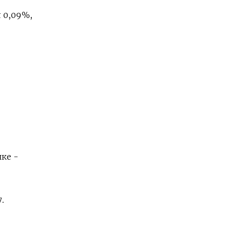
 0,09%,
ке -
.