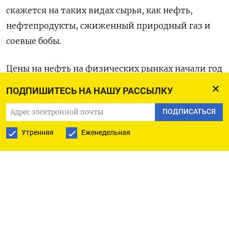
скажется на таких видах сырья, как нефть,
нефтепродукты, сжиженный природный газ и
соевые бобы.
Цены на нефть на физических рынках начали год
с подъема, поскольку Китай, где были отменены
ПОДПИШИТЕСЬ НА НАШУ РАССЫЛКУ
антиковидные ограничения, демонстрирует
ПОДПИСАТЬСЯ
признаки увеличения объема закупок сырья, а
трейдеры опасаются, что санкции в отношении
Утренняя
Еженедельная
России могут привести к сокращению
предложения.
«Кроме того, доллар, удерживающийся в районе
многомесячного минимума, оказывает
поддержку ценам на нефть», - считает