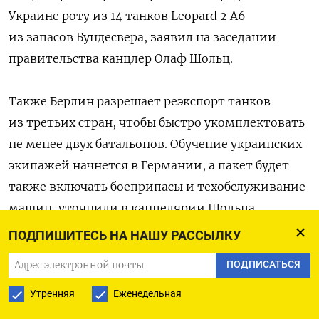
Украине роту из 14 танков Leopard 2 A6
из запасов Бундесвера, заявил на заседании
правительства канцлер Олаф Шольц.
Также Берлин разрешает реэкспорт танков
из третьих стран, чтобы быстро укомплектовать
не менее двух батальонов. Обучение украинских
экипажей начнется в Германии, а пакет будет
также включать боеприпасы и техобслуживание
машин, уточнили в канцелярии Шольца.
ПОДПИШИТЕСЬ НА НАШУ РАССЫЛКУ
В танковую коалицию войдут не менее 10
ПОДПИСАТЬСЯ
европейских стран. Нидерланды
планируют
передать 18 Leopard, Польша — 14, Норвегия — 8.
Утренняя
Еженедельная
Испания может стать крупнейшим