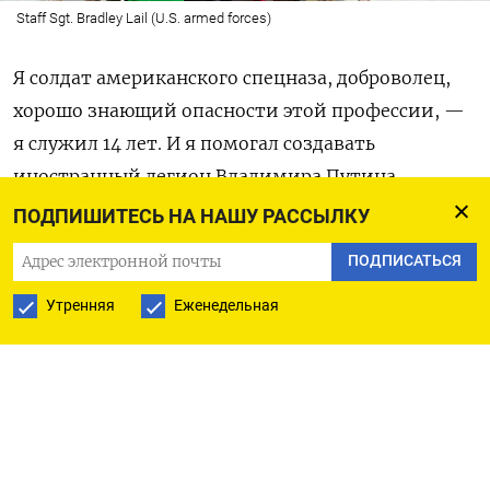
Staff Sgt. Bradley Lail (U.S. armed forces)
Я солдат американского спецназа, доброволец,
хорошо знающий опасности этой профессии, —
я служил 14 лет. И я помогал создавать
иностранный легион Владимира Путина.
ПОДПИШИТЕСЬ НА НАШУ РАССЫЛКУ
Зеленые береты, свергнувшие талибов в 2001, это
ПОДПИСАТЬСЯ
не рейнджеры и не «морские котики». Мы
специализируемся на обучении и боевых
Утренняя
Еженедельная
действиях вместе с местными силами, и наша
самая большая сила — это доверие и дух
товарищества. В течение многих лет «зеленые
береты» и военные Афганской национальной
армии были оплотом войны против талибов. Это