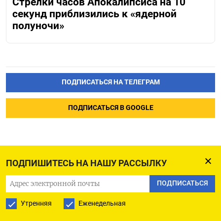
Стрелки часов Апокалипсиса на 10
секунд приблизились к «ядерной
полуночи»
ПОДПИСАТЬСЯ НА ТЕЛЕГРАМ
ПОДПИСАТЬСЯ В GOOGLE
ПОДПИШИТЕСЬ НА НАШУ РАССЫЛКУ
Военные объекты Ирана
ПОДПИСАТЬСЯ
подверглись атаке
Утренняя
Еженедельная
беспилотников