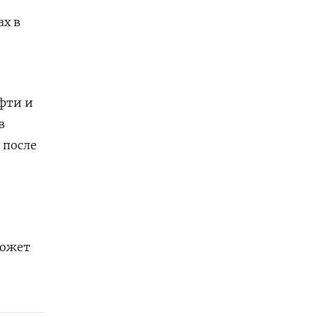
ах в
ефти и
в
 после
может