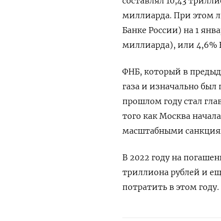
составлял 10,43 трилли
миллиарда. При этом л
Банке России) на 1 янв
миллиарда), или 4,6% 
ФНБ, который в предыд
газа и изначально был
прошлом году стал гл
того как Москва начал
масштабными санкция
В 2022 году на погаше
триллиона рублей и ещ
потратить в этом году.