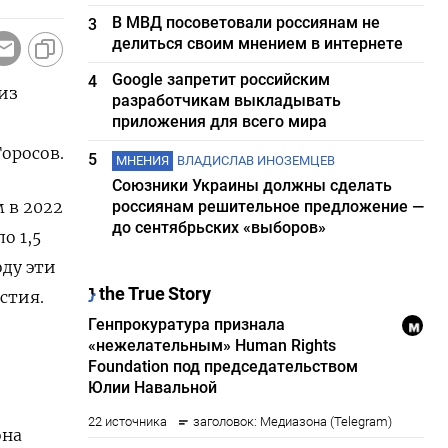
В МВД посоветовали россиянам не
3
делиться своим мнением в интернете
Google запретит российским
4
из
разработчикам выкладывать
приложения для всего мира
оросов.
5
МНЕНИЯ
ВЛАДИСЛАВ ИНОЗЕМЦЕВ
Союзники Украины должны сделать
 в 2022
россиянам решительное предложение —
до сентябрьских «выборов»
о 1,5
оду эти
стия.
она