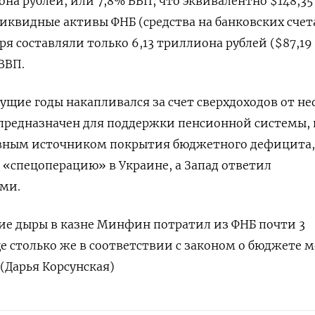
она рублей, или 7,8% ВВП, что эквивалентно $148,35
иквидные активы ФНБ (средства на банковских счет
аря составляли только 6,13 триллиона рублей ($87,19
ВВП.
ущие годы накапливался за счет сверхдоходов от н
 предназначен для поддержки пенсионной системы, 
авным источником покрытия бюджетного дефицита,
а «спецоперацию» в Украине, а Запад ответил
ми.
ние дыры в казне Минфин потратил из ФНБ почти 3
е столько же в соответствии с законом о бюджете 
 (Дарья Корсунская)