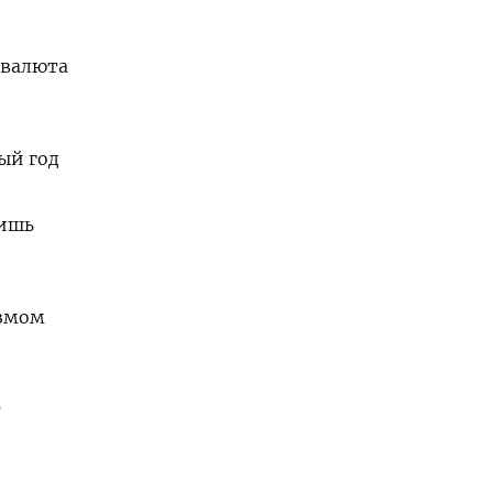
 валюта
ый год
лишь
измом
т