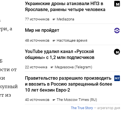
в
ри, а
Б
ости от
ки
окупный
ет из