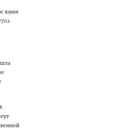
рс юаня
702.
ышла
ие
е
й
огут
твенной