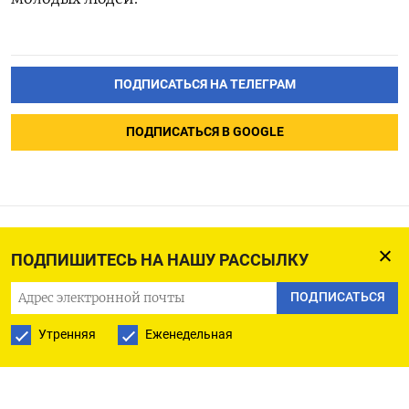
ПОДПИСАТЬСЯ НА ТЕЛЕГРАМ
ПОДПИСАТЬСЯ В GOOGLE
Цены на газ растут на фоне
ПОДПИШИТЕСЬ НА НАШУ РАССЫЛКУ
прогноза более холодной
ПОДПИСАТЬСЯ
погоды
Утренняя
Еженедельная
31.01.2023