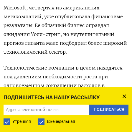
Microsoft, четвертая из американских
мегакомпаний, уже опубликовала финансовые
результаты. Ее облачный бизнес оправдал
ожидания Уолл-стрит, но неутешительный
прогноз гиганта мало подбодрил более широкий
технологический сектор.
Технологические компании в целом находятся
под давлением необходимости роста при
одновременном сокращении расходов в
преддверии возможной рецессии. Общая
ПОДПИШИТЕСЬ НА НАШУ РАССЫЛКУ
прибыль компаний из индекса S&P 500 упала на
ПОДПИСАТЬСЯ
2,9% по сравнению с аналогичным периодом
годом ранее, согласно данным Refinitiv IBES.
Утренняя
Еженедельная