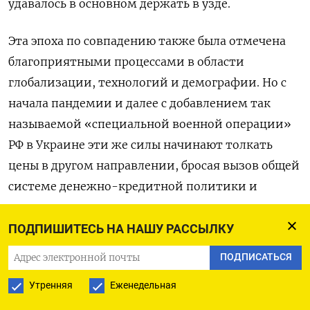
удавалось в основном держать в узде.
Эта эпоха по совпадению также была отмечена
благоприятными процессами в области
глобализации, технологий и демографии. Но с
начала пандемии и далее с добавлением так
называемой «специальной военной операции»
РФ в Украине эти же силы начинают толкать
цены в другом направлении, бросая вызов общей
системе денежно-кредитной политики и
создавая такие препятствия, с которыми
регуляторы никогда раньше не сталкивались.
ПОДПИШИТЕСЬ НА НАШУ РАССЫЛКУ
Учитывая продолжающийся рыночный шок со
ПОДПИСАТЬСЯ
стороны предложения, приспособиться к новой
Утренняя
Еженедельная
реальности непросто.