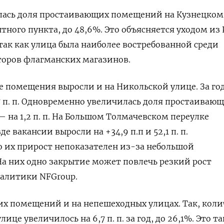
илась доля простаивающих помещений на Кузнецком
тного пункта, до 48,6%. Это объясняется уходом из
так как улица была наиболее востребованной среди
оров флагманских магазинов.
 помещения выросли и на Никольской улице. За го
,7 п. п. Одновременно увеличилась доля простаиваю
 на 1,2 п. п. На Большом Толмачевском переулке
е вакансии выросли на +34,9 п.п и 52,1 п. п.
о их прирост непоказателен из-за небольшой
а них одно закрытие может повлечь резкий рост
налитики NFGroup.
х помещений и на непешеходных улицах. Так, коли
ице увеличилось на 6,7 п. п. за год, до 26,1%. Это т