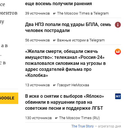
се
ументов
му
а в
.
с в
GOOGLE