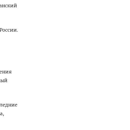
манский
России.
щения
мый
следние
а,