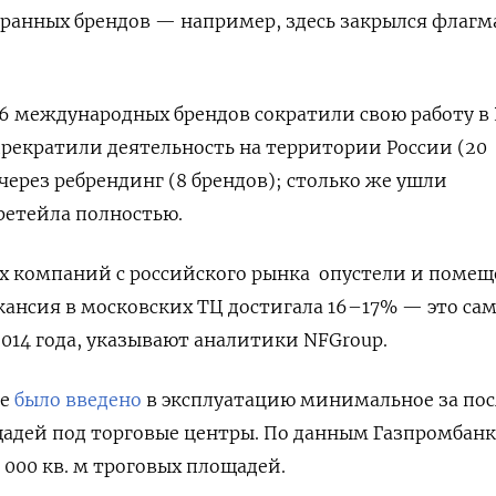
транных брендов — например, здесь закрылся флаг
6 международных брендов сократили свою работу в 
рекратили деятельность на территории России (20
через ребрендинг (8 брендов); столько же ушли
ретейла полностью.
ых компаний с российского рынка опустели и поме
акансия в московских ТЦ достигала 16–17% — это са
2014 года, указывают аналитики NFGroup.
ве
было введено
в эксплуатацию минимальное за по
щадей под торговые центры. По данным Газпромбанк
 000 кв. м троговых площадей.