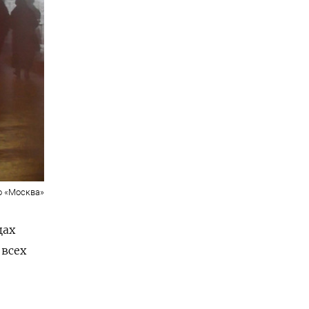
о «Москва»
цах
 всех