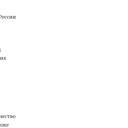
 России
д
щих
чество
акже