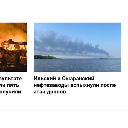
зультате
Ильский и Сызранский
ли пять
нефтезаводы вспыхнули после
получили
атак дронов