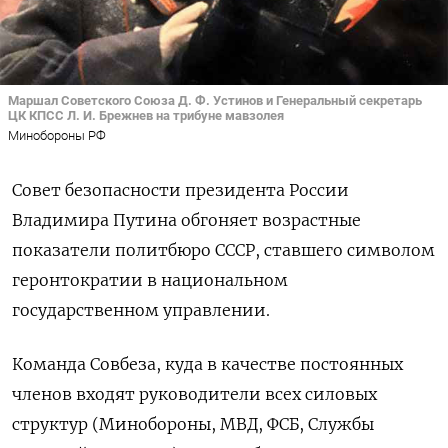
Маршал Советского Союза Д. Ф. Устинов и Генеральный секретарь
ЦК КПСС Л. И. Брежнев на трибуне мавзолея
Минобороны РФ
Совет безопасности президента России
Владимира Путина обгоняет возрастные
показатели политбюро СССР, ставшего символом
геронтократии в национальном
государственном управлении.
Команда Совбеза, куда в качестве постоянных
членов входят
руководители всех силовых
структур (Минобороны, МВД, ФСБ, Службы