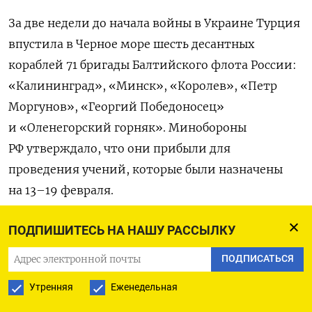
За две недели до начала войны в Украине Турция
впустила в Черное море шесть десантных
кораблей 71 бригады Балтийского флота России:
«Калининград», «Минск», «Королев», «Петр
Моргунов», «Георгий Победоносец»
и «Оленегорский горняк». Минобороны
РФ утверждало, что они прибыли для
проведения учений, которые были назначены
на 13–19 февраля.
Однако после вторжения
Турция отказалась
ПОДПИШИТЕСЬ НА НАШУ РАССЫЛКУ
пропускать через проливы Босфор и Дарданеллы
ПОДПИСАТЬСЯ
корабли Тихоокеанского флота РФ, ожидавшие
Утренняя
Еженедельная
разрешения на вход более девяти месяцев. С тех
пор турецкие власти заявляют, что, согласно