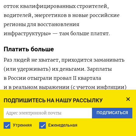
отток квалифицированных строителей,
водителей, энергетиков в новые российские
регионы для восстановления
инфраструктуры» — там больше платят.
Платить больше
Раз людей не хватает, приходится заманивать
(или удерживать) их деньгами. Зарплаты
в России отыграли провал II квартала
и в реальном выражении (с учетом инфляции)
уже
выше
, чем в прошлом году (в среднем
ПОДПИШИТЕСЬ НА НАШУ РАССЫЛКУ
63 060 руб. в ноябре по сравнению с 55 639 руб.
ПОДПИСАТЬСЯ
в ноябре 2021 г., 13,3%). Согласно опросу ЦБ,
в прошлом году 82% предприятий повысили
Утренняя
Еженедельная
зарплаты сотрудникам, в этом планируют 74%